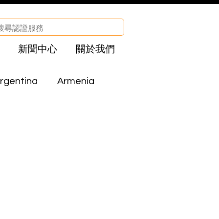
新聞中心
關於我們
rgentina
Armenia
Brazil
Bolivia
CHA
Egypt
el
Iraq