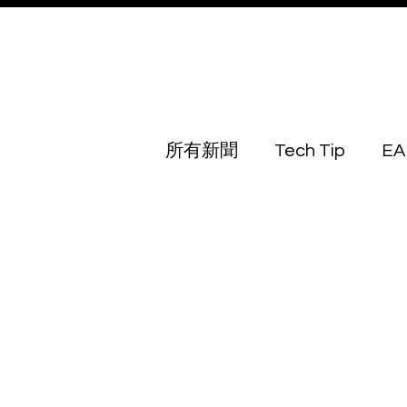
所有新聞
Tech Tip
EA
Australia
Azerbaijan
Botswana
Brunei
Georgia
Guinea Biss