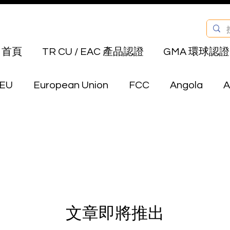
首頁
TR CU / EAC 產品認證
GMA 環球認證
EU
European Union
FCC
Angola
A
Bahrain
Belarus
Bermuda
Bhutan
Canada
Chile
China
Colombia
E
文章即將推出
au
Hong Kong
India
Indonesia
Isra