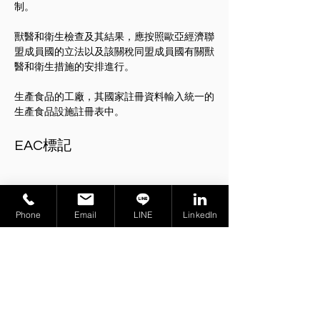
制。
獸醫和衛生檢查及其結果，應按照歐亞經濟聯
盟成員國的立法以及該關稅同盟成員國有關獸
醫和衛生措施的安排進行。
生產食品的工廠，其國家註冊資料輸入統一的
生產食品設施註冊表中。
EAC標記
根據 TR CU 021/2011 
聲明的產品應標示 EAC 
Phone
Email
LINE
LinkedIn
標誌。
TR CU 022/2011 關於食品標記，規定了食品
標記的詳細要求。
無包裝食品的 EAC 標記，必須貼在運輸文件
上。