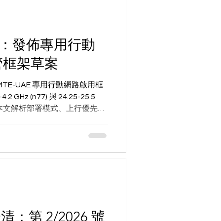
.0：發佈專用行動
家監管框架草案
IMTE-UAE 專用行動網路啟用框
 (n77) 與 24.25-25.5
構。本文解析部署模式、上行優先訊
。
：第 2/2026 號