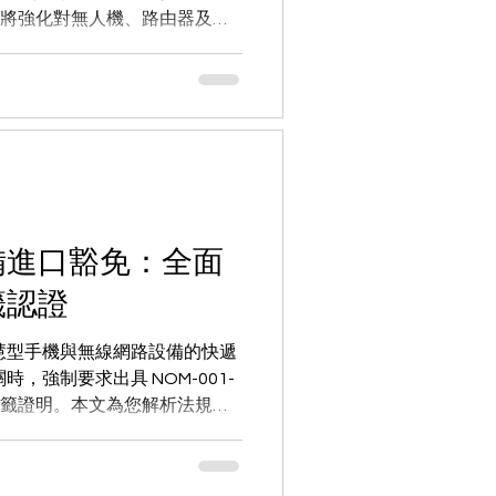
CC 亦將強化對無人機、路由器及
鏈解析合規風險。
備進口豁免：全面
籤認證
慧型手機與無線網路設備的快遞
強制要求出具 NOM-001-
2013 標籤證明。本文為您解析法規變