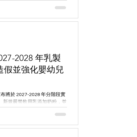
更新重點，並提供維持合規與業
2027-2028 年乳製
打造假並強化嬰幼兒
布將於 2027-2028 年分階段實
準。新規嚴禁飲用乳添加奶粉，並
文解析俄羅斯最新食品合規要