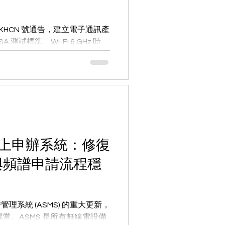
T-BKHCN 號通告，建立電子通訊產
測試標準、Wi-Fi 6 GHz 時
bee 提供豁免。本文解析測試、CR
S 線上申辦系統：修復
與頻譜申請流程穩
管理系統 (ASMS) 的重大更新，
常。ASMS 是所有無線電設備