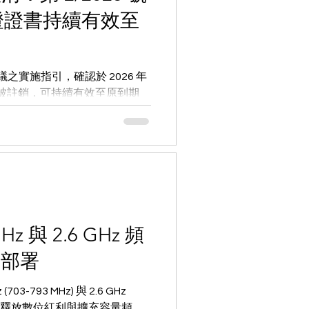
證證書持續有效至
號決議之實施指引，確認於 2026 年
不會被註銷，可持續有效至原到期
析舊證過渡條款與展延換證策
z 與 2.6 GHz 頻
國部署
3-793 MHz) 與 2.6 GHz
序。透過釋放數位紅利與擴充容量頻