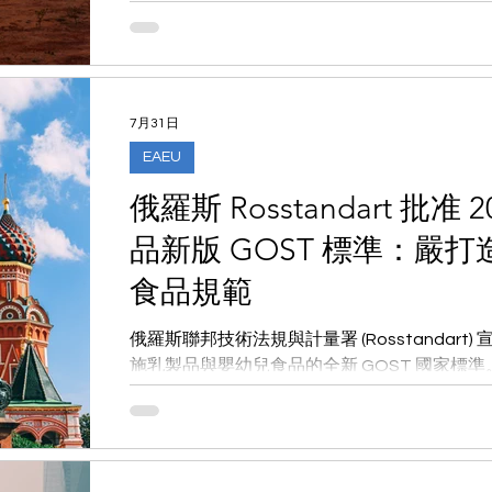
進入南非的必經數位樞紐。本文為您解析系統
務連續性的實務建議。
7月31日
EAEU
俄羅斯 Rosstandart 批准 
品新版 GOST 標準：嚴
食品規範
俄羅斯聯邦技術法規與計量署 (Rosstandart) 宣
施乳製品與嬰幼兒食品的全新 GOST 國家標
導入新實驗室演算法防堵奶油添加植物脂。本
求，協助企業提早佈局 EAEU 市場。