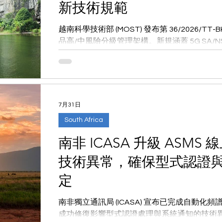
新技術規範
越南科學技術部 (MOST) 發布第 36/2026/T
品高/中風險分級管理架構。新規涵蓋 5G SA/NSA 
程，並針對 EIRP 小於 60mW 的藍牙與 Zig
Mark 與過渡期合規重點。
7月31日
South Africa
南非 ICASA 升級 ASM
技術異常，確保型式認證
定
南非獨立通訊局 (ICASA) 宣布已完成自動化頻譜
成功修復影響型式認證處理與系統通知的技術異