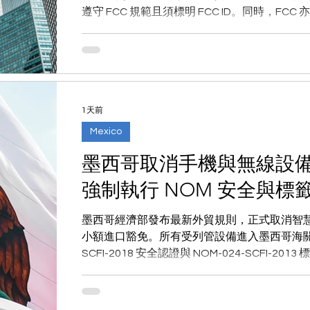
遵守 FCC 規範且須標明 FCC ID。同時，F
SDoC 自我宣告流程的審查力度。本文為供應
1天前
Mexico
墨西哥取消手機與無線設
強制執行 NOM 安全與標
墨西哥經濟部發布最新外貿規則，正式取消智
小額進口豁免。所有受列管設備進入墨西哥海關時，
SCFI-2018 安全認證與 NOM-024-SCFI-
革與清關應對策略。