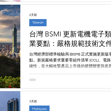
2天前
Taiwan
台灣 BSMI 更新電機電
業要點：嚴格規範技術文
台灣經濟部標準檢驗局 (BSMI) 正式實施更
點。新規嚴格要求重要零組件清單 (CCL)、電路
確性，並大幅收緊產品上市後的硬體變更與差
重點與供應鏈應對策略。
3天前
Malaysia