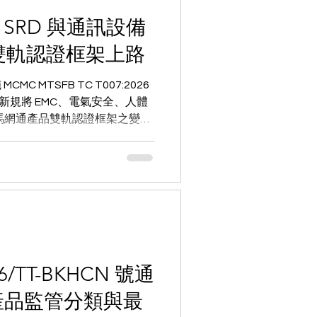
 SRD 與通訊設備
2 雙軌認證框架上路
C MTSFB TC T007:2026
規範)。新規將 EMC、電氣安全、人體
馬網通產品雙軌認證框架之變
6/TT-BKHCN 號通
產品監管分類與最