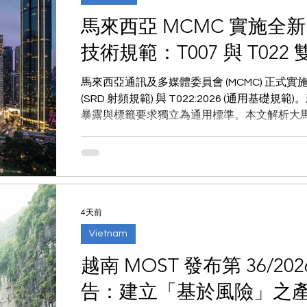
馬來西亞 MCMC 實施全新
技術規範：T007 與 T02
馬來西亞通訊及多媒體委員會 (MCMC) 正式實施 MCM
(SRD 射頻規範) 與 T022:2026 (通用基礎
暴露與標籤要求獨立為通用標準。本文解析大
革，協助供應鏈順利過渡。
4天前
Vietnam
越南 MOST 發布第 36/202
告：建立「基於風險」之