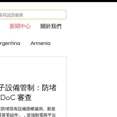
新聞中心
關於我們
rgentina
Armenia
Brazil
Bolivia
CHA
Egypt
電子設備管制：防堵
DoC 審查
el
Iraq
規，旨在防堵現有設備授權漏洞。新規
運算零組件」，並強制電商平台