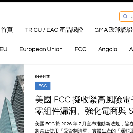
首頁
TR CU / EAC 產品認證
GMA 環球認證
EU
European Union
FCC
Angola
A
Bahrain
Belarus
Bermuda
Bhutan
54分钟前
FCC
Canada
Chile
China
Colombia
E
美國 FCC 擬收緊高風險
零組件漏洞、強化電商與 S
au
Hong Kong
India
Indonesia
Isra
美國 FCC 於 2026 年 7 月宣布推動新法
將禁止使用「受管制清單」實體生產的「邏輯