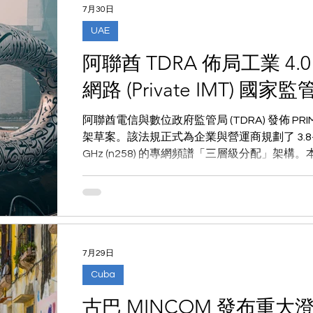
7月30日
UAE
阿聯酋 TDRA 佈局工業 4
網路 (Private IMT) 國
阿聯酋電信與數位政府監管局 (TDRA) 發佈 PR
架草案。該法規正式為企業與營運商規劃了 3.8-4.2 GHz
GHz (n258) 的專網頻譜「三層級分配」架
框結構及 PLMN 號碼資源分配等技術合規重點
7月29日
Cuba
古巴 MINCOM 發布重大澄清