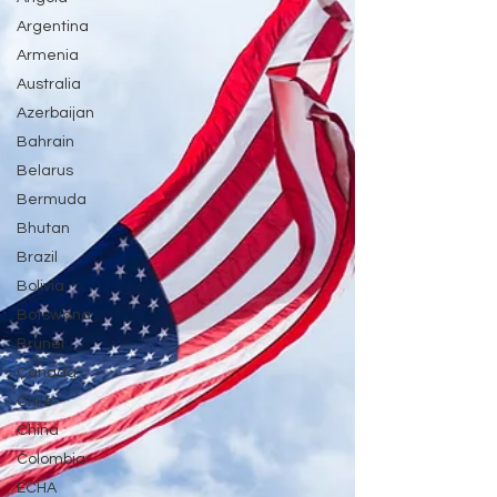
Argentina
Armenia
Australia
Azerbaijan
Bahrain
Belarus
Bermuda
Bhutan
Brazil
Bolivia
Botswana
Brunei
Canada
Chile
China
Colombia
ECHA