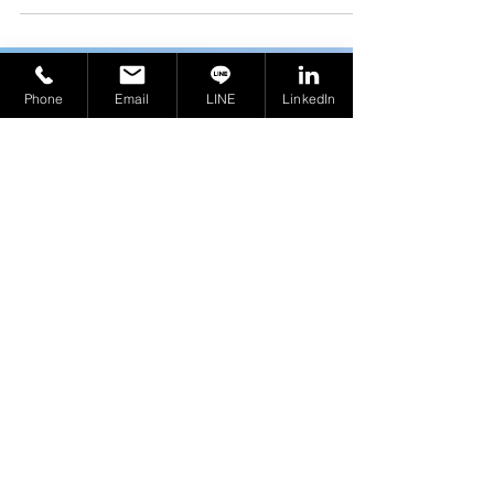
2300-2400 MHz頻段5G頻率許可。承諾3-7年內實
現城市60%及州際公路98%的5G覆蓋，並為國庫增
加逾100億德拉姆收入。
Phone
Email
LINE
LinkedIn