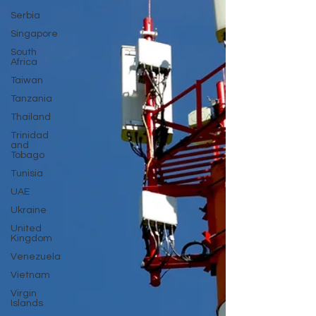
Serbia
Singapore
South
Africa
Taiwan
Tanzania
Thailand
Trinidad
and
Tobago
Tunisia
UAE
Ukraine
United
Kingdom
Venezuela
Vietnam
Virgin
Islands