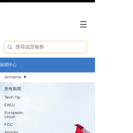
新聞中心
Armenia
所有新聞
Tech Tip
EAEU
European
Union
FCC
Angola