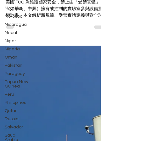
Mexico
相關的實驗室認證美國市售設備
Moldova
美國 FCC 為維護國家安全，禁止由「受禁實體」
Morocco
（如華為、中興）擁有或控制的實驗室參與設備授
Nicaragua
權計畫。本文解析新規範、受禁實體定義與對全球
Nepal
供應鏈的影響。
Niger
Nigeria
Oman
Pakistan
Paraguay
Papua New
Guinea
Peru
Philippines
Qatar
Russia
Salvador
Saudi
Arabia