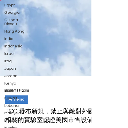
Egypt
Georgia
Guinea
Bissau
Hong Kong
India
Indonesia
Israel
Iraq
Japan
Jordan
Kenya
Korea
Kuwait
2025年8月23日
Lebanon
Armenia
Malaysia
Malawi
FCC 發布新規，禁止與敵對外國