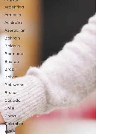
Argentina
Armenia
Australia
Azerbaijan
Bahrain
Belarus
Bermuda
Bhutan
Brazil
Bolivia
Botswana
Brunei
Canada
Chile
China
Colombia
ECHA