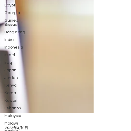
Egypt
Georgia
Guinea
Bissau
Hong Kong
India
Indonesia
Israel
Iraq
Japan
Jordan
Kenya
Korea
Kuwait
Lebanon
Malaysia
Malawi