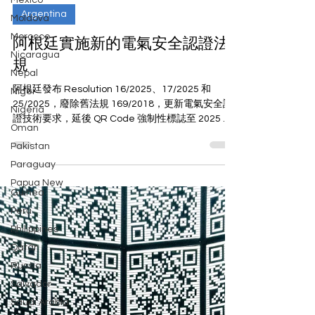
Mexico
2025年3月9日
Moldova
Argentina
Morocco
Nicaragua
阿根廷實施新的電氣安全認證法
Nepal
規
Niger
Nigeria
阿根廷發布 Resolution 16/2025、17/2025 和
25/2025，廢除舊法規 169/2018，更新電氣安全認
Oman
證技術要求，延後 QR Code 強制性標誌至 2025 年
Pakistan
10 月 1 日，並設 2026 年 2 月 26 日過渡期；了解最
Paraguay
新合規要求與影響..
Papua New
Guinea
Peru
Philippines
Qatar
Russia
Salvador
Saudi Arabia