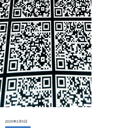
Yemen
Algeria
Cuba
Cambodia
Ecuador
Mauritius