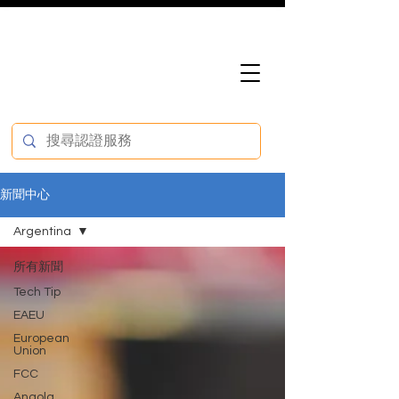
新聞中心
Argentina
所有新聞
Tech Tip
EAEU
European
Union
FCC
Angola