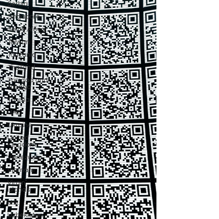
Serbia
Singapore
South Africa
Taiwan
Tanzania
Thailand
Trinidad and
Tobago
Tunisia
UAE
Ukraine
United
Kingdom
Venezuela
Vietnam
Virgin
Islands
U.S.
Uzbekistan