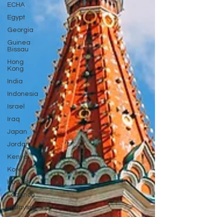
ECHA
Egypt
Georgia
Guinea
Bissau
Hong
Kong
India
Indonesia
Israel
Iraq
Japan
Jordan
Kenya
Korea
Kuwait
Lebanon
Malaysia