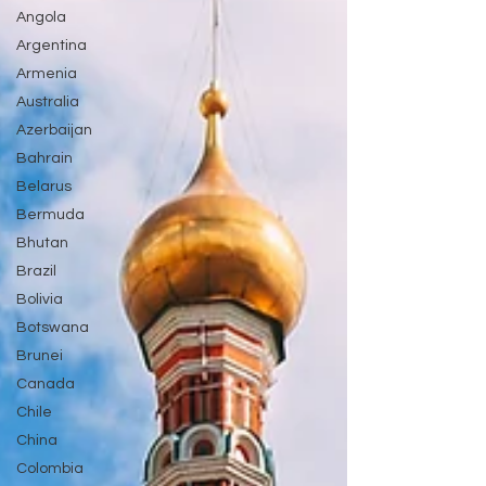
Angola
Argentina
Armenia
Australia
Azerbaijan
Bahrain
Belarus
Bermuda
Bhutan
Brazil
Bolivia
Botswana
Brunei
Canada
Chile
China
Colombia