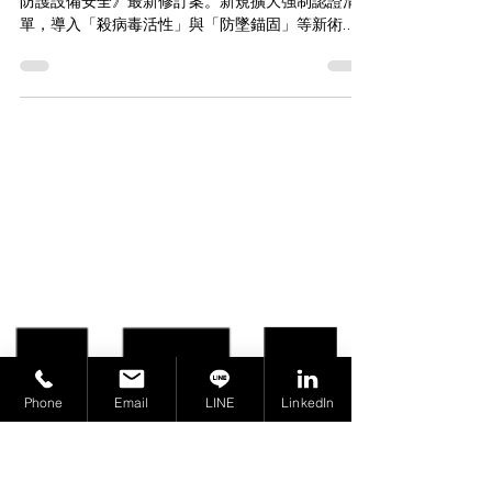
技術法規：CU TR 019/2011 重大
修訂解析
歐亞經濟聯盟 (EAEU) 發布 CU TR 019/2011《個人
防護設備安全》最新修訂案。新規擴大強制認證清
單，導入「殺病毒活性」與「防墜錨固」等新術
語，並大幅提高防穿刺、防火等測試標準。本文解
析皮膚防護用品附錄更新，協助製造商掌握 EAC 認
證合規重點。
Phone
Email
LINE
LinkedIn