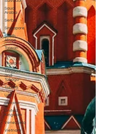
Salvador
Saudi
Arabia
Serbia
Singapore
South
Africa
Taiwan
Tanzania
Thailand
Trinidad
and
Tobago
Tunisia
UAE
Ukraine
United
Kingdom
Venezuela
Vietnam