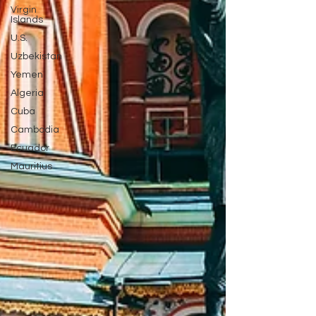
Virgin
Islands
U.S.
Uzbekistan
Yemen
Algeria
Cuba
Cambodia
Ecuador
Mauritius