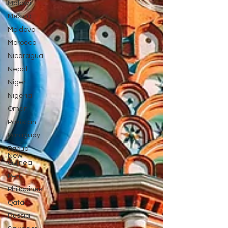
Malawi
Mexico
Moldova
Morocco
Nicaragua
Nepal
Niger
Nigeria
Oman
Pakistan
Paraguay
Papua
New
Guinea
Peru
Philippines
Qatar
Russia