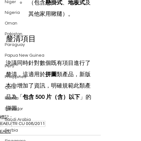
Niger
（包含
懸掛式
、
地板式
及
Nigeria
其他家用鞦韆）。
Oman
Pakistan
釐清項目
Paraguay
Papua New Guinea
決議同時針對數個既有項目進行了
Peru
釐清，這適用於
拼圖
類產品，新版
Philippines
本中增加了資訊，明確規範此類產
Qatar
品為「
包含 500 片（含）以下
」的
Russia
拼圖。
Salvador
標記：
Saudi Arabia
EAEU
TR CU 008/2011
Serbia
EAEU