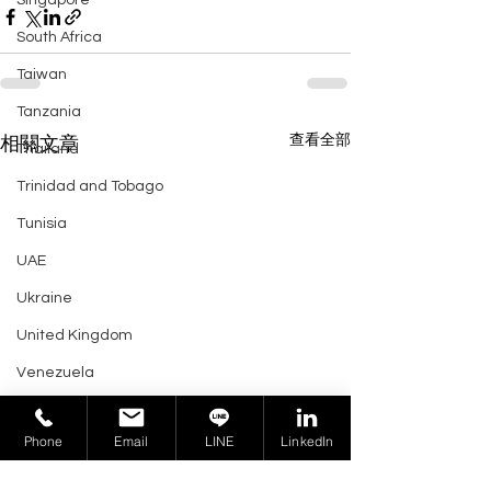
Singapore
South Africa
Taiwan
Tanzania
查看全部
相關文章
Thailand
Trinidad and Tobago
Tunisia
UAE
Ukraine
United Kingdom
Venezuela
Vietnam
Phone
Email
LINE
LinkedIn
Virgin Islands
U.S.