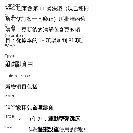
Canada
EEC 理事會第 11 號決議（現已連同
Chile
所有修訂案一同廢止）所批准的舊
China
清單，更新後的清單包含更多項
Colombia
目：從原本的 18 項增加到 
21 項
。
ECHA
Egypt
新增項目
Georgia
Guinea Bissau
Hong Kong
新增項目包括：
India
Indonesia
家用兒童彈跳床
Israel
（例外：
運動型彈跳床
、
Iraq
作為
遊樂設施
使用的彈跳