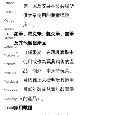
Japan
床，以及安裝在公共場所
Jordan
供大眾使用的兒童彈跳
Kenya
床）。
Korea
鉛筆、馬克筆、氈尖筆、畫筆
Kuwait
及其他類似產品
Lebanon
（僅限於：在
玩具套裝
中
Malaysia
使用或作為
玩具
銷售的產
Malawi
品；例外：本身非玩具、
Mexico
且標籤上未標明玩具適用
Moldova
最低年齡或兒童年齡圖示
Morocco
的產品）。
Nicaragua
家用鞦韆
Nepal