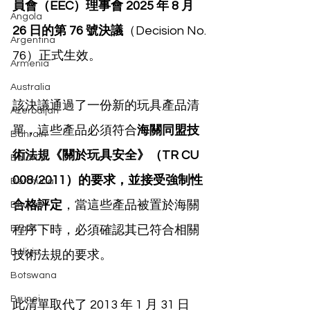
員會（EEC）理事會 2025 年 8 月 
Angola
26 日的第 76 號決議
（Decision No. 
Argentina
76）正式生效。
Armenia
Australia
該決議通過了一份新的玩具產品清
Azerbaijan
單，這些產品必須符合
海關同盟技
Bahrain
術法規《關於玩具安全》（TR CU 
Belarus
008/2011）的要求，並接受強制性
Bermuda
合格評定
，當這些產品被置於海關
Bhutan
Brazil
程序下時，必須確認其已符合相關
Bolivia
技術法規的要求。
Botswana
Brunei
此清單取代了 2013 年 1 月 31 日 