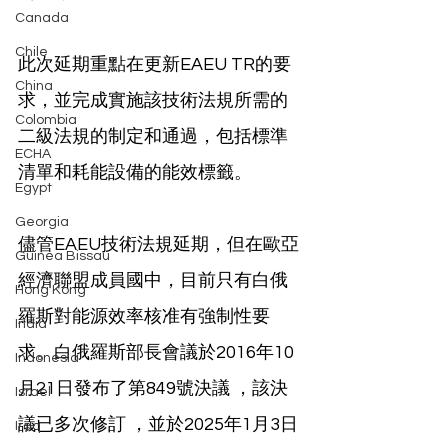
Canada
Chile
此次延期重點在更新EAEU TR的要
China
求，並完成實施該技術法規所需的
Colombia
二級法規的制定和通過，包括標準
ECHA
清單和耗能設備的能效標籤。
Egypt
Georgia
儘管EAEU技術法規延期，但在歐亞
Guinea Bissau
經濟聯盟成員國中，目前只有白俄
Hong Kong
羅斯對能源效率核准有強制性要
India
求。白俄羅斯部長會議於2016年10
Indonesia
月21日發布了第849號決議 ，該決
Israel
議已多次修訂 ，並於2025年1月3日
Iraq