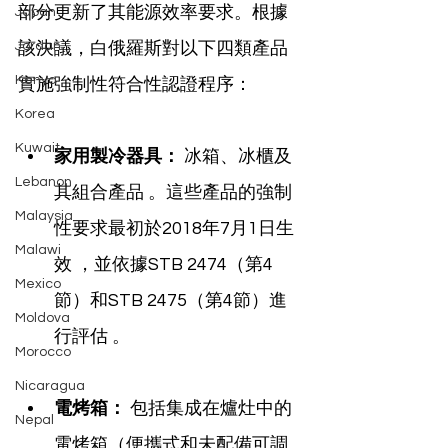
部分更新了其能源效率要求。根據
Japan
Jordan
該決議，白俄羅斯對以下四類產品
Kenya
實施強制性符合性認證程序：
Korea
Kuwait
家用製冷器具：
 冰箱、冰櫃及
Lebanon
其組合產品 。這些產品的強制
Malaysia
性要求最初於2018年7月1日生
Malawi
效 ，並依據STB 2474（第4
Mexico
節）和STB 2475（第4節）進
Moldova
行評估 。
Morocco
Nicaragua
電烤箱：
 包括集成在爐灶中的
Nepal
電烤箱（便攜式和未配備可調