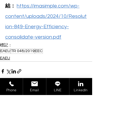
結：
https://imasimple.com/wp-
content/uploads/2024/10/Resolut
ion-849-Energy-Efficiency-
consolidate-version.pdf
標記：
EAEU
TR 048/2019
EEC
EAEU
Phone
Email
LINE
LinkedIn
查看全部
相關文章