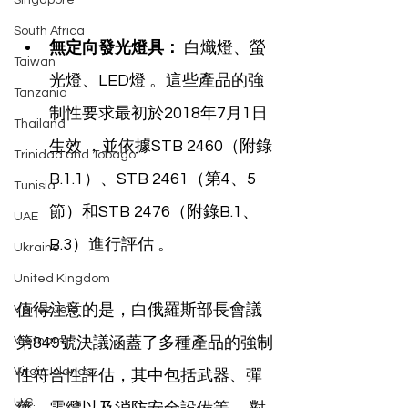
Singapore
South Africa
無定向發光燈具：
 白熾燈、螢
Taiwan
光燈、LED燈 。這些產品的強
Tanzania
制性要求最初於2018年7月1日
Thailand
生效 ，並依據STB 2460（附錄
Trinidad and Tobago
B.1.1）、STB 2461（第4、5
Tunisia
節）和STB 2476（附錄B.1、
UAE
B.3）進行評估 。
Ukraine
United Kingdom
值得注意的是，白俄羅斯部長會議
Venezuela
Vietnam
第849號決議涵蓋了多種產品的強制
Virgin Islands
性符合性評估，其中包括武器、彈
U.S.