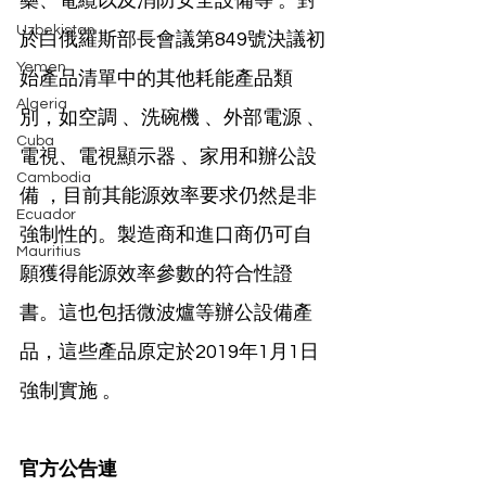
藥、電纜以及消防安全設備等 。對
Uzbekistan
於白俄羅斯部長會議第849號決議初
Yemen
始產品清單中的其他耗能產品類
Algeria
別，如空調 、洗碗機 、外部電源 、
Cuba
電視、電視顯示器 、家用和辦公設
Cambodia
備 ，目前其能源效率要求仍然是非
Ecuador
強制性的。製造商和進口商仍可自
Mauritius
願獲得能源效率參數的符合性證
書。這也包括微波爐等辦公設備產
品，這些產品原定於2019年1月1日
強制實施 。
官方公告連