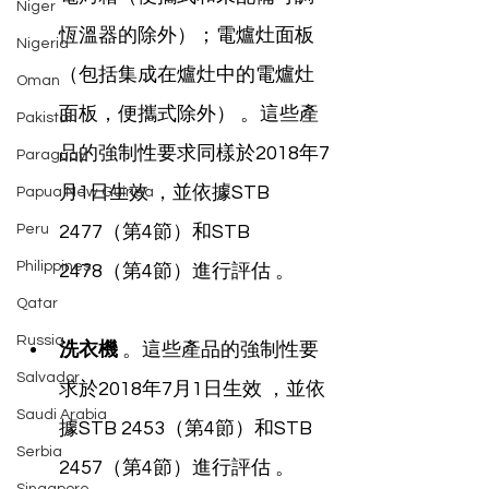
Niger
恆溫器的除外）；電爐灶面板
Nigeria
（包括集成在爐灶中的電爐灶
Oman
面板，便攜式除外） 。這些產
Pakistan
品的強制性要求同樣於2018年7
Paraguay
月1日生效 ，並依據STB 
Papua New Guinea
Peru
2477（第4節）和STB 
Philippines
2478（第4節）進行評估 。
Qatar
Russia
洗衣機
 。這些產品的強制性要
Salvador
求於2018年7月1日生效 ，並依
Saudi Arabia
據STB 2453（第4節）和STB 
Serbia
2457（第4節）進行評估 。