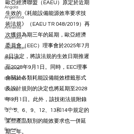
歐亞經濟聯盟（EAEU）原定於近期
Angola
生效的《耗能設備能源效率要求技
Argentina
術法規》（EAEU TR 048/2019）再
Armenia
次獲得為期三年的延期，歐亞經濟
Australia
委員會（EEC）理事會於2025年7月
Azerbaijan
8日決定，將該法規的生效日期推遲
Bahrain
至2028年9月1日。同時，EEC理事
Belarus
會關於各類耗能設備能效標籤形式
Bermuda
及設計規則的決定也將延期至2028
Bhutan
Brazil
年3月1日。此外，該技術法規附錄
Bolivia
3、5、6、9、12、13和14中規定的
Botswana
某些產品類別的能效要求也一併延
Brunei
期三年。