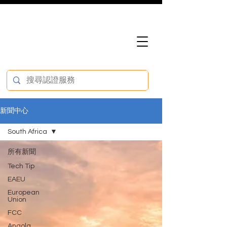
新聞中心
South Africa
所有新聞
Tech Tip
EAEU
European
Union
FCC
Angola