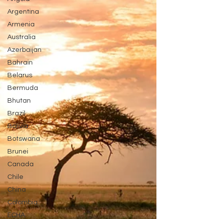
Argentina
Armenia
Australia
Azerbaijan
Bahrain
Belarus
Bermuda
Bhutan
Brazil
Bolivia
Botswana
Brunei
Canada
Chile
China
Colombia
ECHA