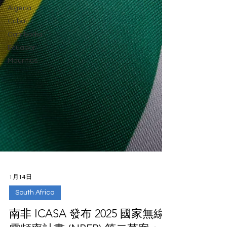
Algeria
Cuba
Cambodia
Ecuador
Mauritius
1月14日