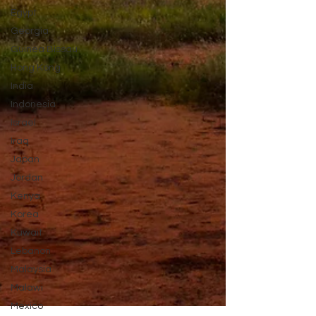
Egypt
Georgia
Guinea Bissau
Hong Kong
India
Indonesia
Israel
Iraq
Japan
Jordan
Kenya
Korea
Kuwait
Lebanon
Malaysia
Malawi
Mexico