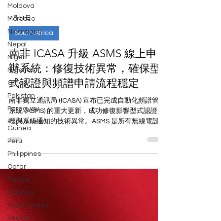
Moldova
Morocco
Nicaragua
7月31日
Nepal
South Africa
Niger
南非 ICASA 升級 ASMS 線上申
Nigeria
Oman
辦系統：修復技術異常，確保型
Pakistan
式認證與頻譜申請流程穩定
Paraguay
南非獨立通訊局 (ICASA) 宣布已完成自動化頻譜管理
Papua New
Guinea
系統 (ASMS) 的重大更新，成功修復影響型式認證處
理與系統通知的技術異常。ASMS 是所有無線電設備
Peru
進入南非的必經數位樞紐。本文為您解析系統更新
Philippines
重點，並提供維持合規與業務連續性的實務建議。
Qatar
Russia
Salvador
Saudi Arabia
Serbia