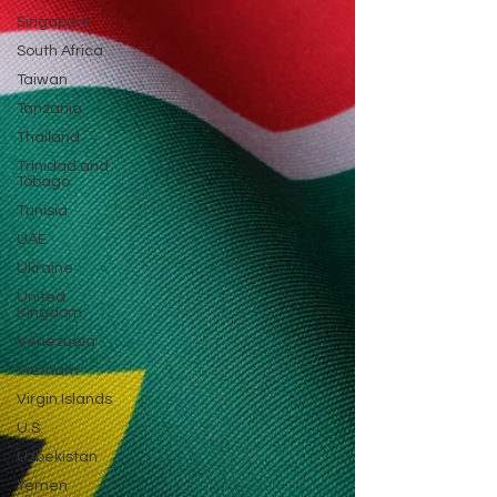
Singapore
South Africa
Taiwan
Tanzania
Thailand
Trinidad and
Tobago
Tunisia
UAE
Ukraine
United
Kingdom
Venezuela
Vietnam
Virgin Islands
U.S.
Uzbekistan
Yemen