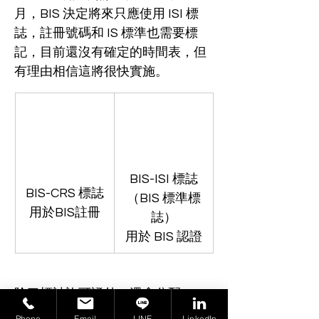
月，BIS 決定將來只應使用 ISI 標
誌，註冊號碼和 IS 標準也需要標
記，目前還沒有確定的時間表，但
有理由相信這將很快實施。
BIS-ISI 標誌
BIS-CRS 標誌
（BIS 標準標
用於BIS註冊
誌）
用於 BIS 認證
除了標誌許可證外，還會分配 
CM/L BIS 許可證號（適用於 BIS-
Phone
Email
LINE
LinkedIn