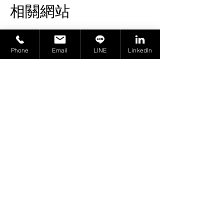
相關網站
Anatel — 巴西國家電信局
Phone
Email
LINE
LinkedIn
Anatel — Agência Nacional de 
Telecomunicações
https://www.gov.br/anatel/pt-br
​由於各國法規皆存在變動性，網頁
資訊可能未能及時因應法規而改
動，歡迎您與我們聯繫詢問欲進行
認證的產品以及欲進入的市場要
求。