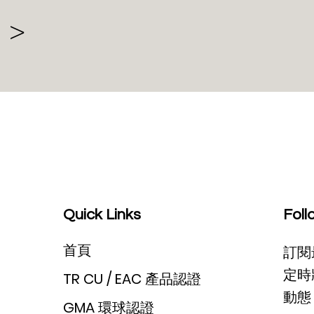
 >
Quick Links
Foll
首頁
訂閱
定時
TR CU / EAC 產品認證
動態 
GMA 環球認證