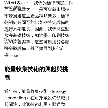
Willert表示：「我們的標準制定工作
Uzbekistan
面臨的挑戰之一，是可穿戴市場技
Yemen
術發展迅速且產品種類繁多，標準
的制定時間可能比某些特定設備的
Algeria
流行周期還長。因此，我們將重點
Cuba
放在基礎技術，如油墨、印刷技術
Cambodia
與印刷圖案等，這些可應用於各類
Ecuador
可穿戴設備，甚至擴展到其他市
場。」
Mauritius
能量收集技術的興起與挑
戰
近年來，能量收集技術（Energy 
Harvesting）在可穿戴設備領域引
起關注，此類技術利用人體運動、