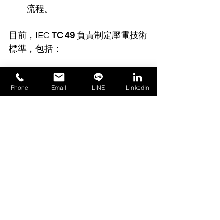
流程。
目前，IEC 
TC 49
 負責制定壓電技術
標準，包括：
IEC 62830-1系列標準
：由IEC 
Phone
Email
LINE
LinkedIn
TC 47
 制定，用於評估基於振
動的壓電能量收集設備性能。
總結而言，未來可穿戴設備的能源
技術發展將依賴於：
更高效的柔性電池與可充電技
術
更穩定的能量收集技術突破
標準化的制定，以確保技術間