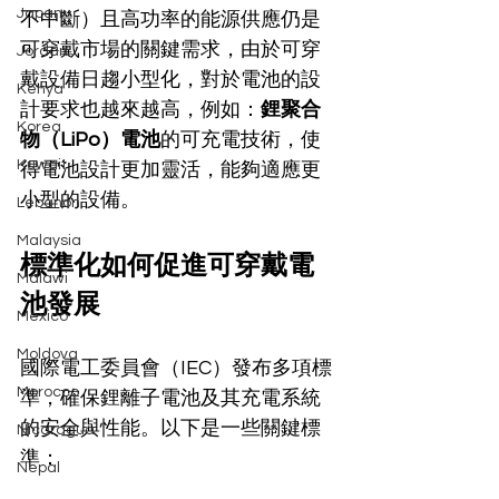
Japan
不中斷）且高功率的能源供應仍是
可穿戴市場的關鍵需求，由於可穿
Jordan
戴設備日趨小型化，對於電池的設
Kenya
計要求也越來越高，例如：
鋰聚合
Korea
物（LiPo）電池
的可充電技術，使
Kuwait
得電池設計更加靈活，能夠適應更
小型的設備。
Lebanon
Malaysia
標準化如何促進可穿戴電
Malawi
池發展
Mexico
Moldova
國際電工委員會（IEC）發布多項標
Morocco
準，確保鋰離子電池及其充電系統
的安全與性能。以下是一些關鍵標
Nicaragua
準：
Nepal