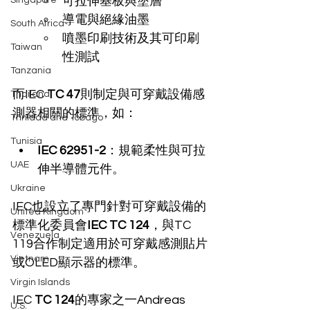
可拉伸基板與塗層
Singapore
導電與絕緣油墨
South Africa
噴墨印刷技術及其可印刷
Taiwan
性測試
Tanzania
而IEC 
TC 47
則制定與可穿戴設備感
Thailand
測器相關的標準，如：
Trinidad and Tobago
Tunisia
IEC 62951-2
：規範柔性與可拉
UAE
伸半導體元件。
Ukraine
IEC也設立了專門針對可穿戴設備的
United Kingdom
標準化委員會
IEC TC 124
，與TC 
Venezuela
119合作制定適用於可穿戴感測貼片
Vietnam
或OLED顯示器的標準。
Virgin Islands
IEC 
TC 124
的專家之一Andreas 
U.S.