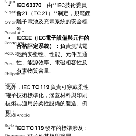
Niger
IEC 63370
：由**IEC技術委員
Nigeria
會21（TC 21）**制定，規範鋰
離子電池及充電系統的安全標
Oman
準。
Pakistan
IECEE（IEC電子設備與元件的
Paraguay
合格評定系統）
：負責測試電
Papua New Guinea
池的安全性、性能、元件互通
性、能源效率、電磁相容性及
Peru
有害物質含量。
Philippines
Qatar
此外，IEC 
TC 119
 負責可穿戴柔性
Russia
電子技術標準化，涵蓋材料與印刷
技術，適用於柔性設備的製造。例
Salvador
如：
Saudi Arabia
Serbia
IEC TC 119
 發布的標準涉及：