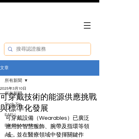
文章
所有新聞
2025年3月10日
所有新聞
可穿戴技術的能源供應挑戰
Tech Tip
與標準化發展
EAEU
可穿戴設備（Wearables）已廣泛
European Union
應用於智慧服飾、腕帶及指環等領
域，並在醫療領域中發揮關鍵作
FCC