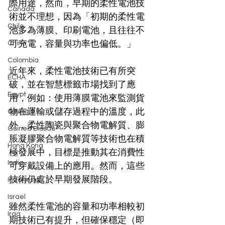
際用途，然而，早期的柔性電池技
Canada
術並不理想，因為「初期的柔性電
Chile
池多為薄膜、印刷電池，且往往不
可充電，容量與功率也偏低。」
China
Colombia
近年來，柔性電池技術已有所突
ECHA
破，並在智慧標籤市場找到了應
Egypt
用，例如：使用薄膜電池來監測貨
物在運輸或儲存過程中的溫度，此
Georgia
外，柔性陶瓷與聚合物電解質、膨
Guinea Bissau
脹凝膠聚合物電解質等技術也在積
Hong Kong
極發展中，目標是推動其在消費性
India
可穿戴設備上的應用。然而，這些
技術仍處於早期發展階段。
Indonesia
Israel
雖然柔性電池的容量和功率相較初
Iraq
期技術已有提升，但確保穩定（即