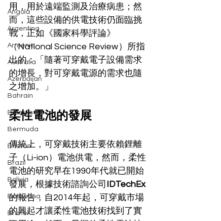
用，用於遠端監測及治療病患；然
Angola
而，這些設備的供電技術仍面臨挑
Argentina
戰，正如《國家科學評論》
Armenia
（National Science Review）所指
出的：「隨著可穿戴電子設備需求
Australia
的增長，對可穿戴電源的需求也隨
Azerbaijan
之增加。」
Bahrain
柔性電池的發展
Belarus
Bermuda
傳統上，可穿戴技術主要依賴鋰離
Bhutan
子（Li-ion）電池供電，然而，柔性
Brazil
電池的研究早在1990年代就已開始
Bolivia
發展，根據技術諮詢公司
IDTechEx
Botswana
的報告，自2014年起，可穿戴市場
的興起才讓柔性電池技術找到了實
Brunei