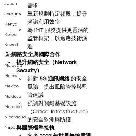
Japan
需求
重新規劃特定頻段，提升
Jordan
頻譜利用效率
Kenya
為 IMT 服務提供更靈活的
Korea
監管框架，以適應技術演
Kuwait
進
2. 網路安全與國際合作
Lebanon
提升網絡安全（Network 
Malaysia
Security）
Malawi
針對 
5G 通訊網絡
 的安全
Mexico
風險，提出風險管控與監
管建議
Moldova
強調對關鍵基礎設施
Morocco
（Critical Infrastructure）
Nicaragua
的安全監測與防護
與國際標準接軌
Nepal