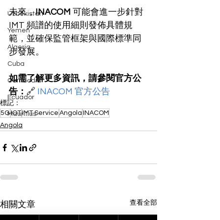
未來，
INACOM
 可能會進一步針對 
Uzbekistan
IMT 頻譜的使用細則發佈具體規
Yemen
範，並確保監管框架與國際標準同
Algeria
步發展。
Cuba
如需了解更多資訊，請參閱官方公
Cambodia
告：
🔗 
INACOM 官方公告
Ecuador
標記：
5G
IOT
IMT Service
Angola
INACOM
Mauritius
Angola
查看全部
相關文章