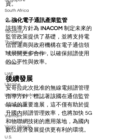
Singapore
資。
South Africa
2. 強化電子通訊產業監管
Taiwan
該指導方針為 
INACOM
 制定未來的
Tanzania
監管政策提供了基礎，並將支持電
Thailand
信營運商與政府機構在電子通信領
Trinidad and Tobago
域展開更多合作，以確保頻譜使用
的公平性與效率。
Tunisia
UAE
後續發展
Ukraine
安哥拉此次批准的無線電頻譜管理
United Kingdom
指導方針，標誌著該國在通信監管
領域的重要進展，這不僅有助於提
Venezuela
升國內頻譜管理效率，也將加快 5G 
Vietnam
和物聯網技術的應用落地，為國內
Virgin Islands
數位經濟發展提供更有利的環境。
U.S.