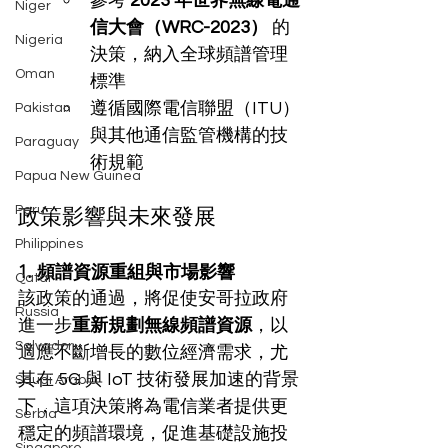
參考 
2023 年世界無線電通
Niger
信大會（WRC-2023）
 的
Nigeria
決策，納入全球頻譜管理
Oman
標準
遵循國際電信聯盟（ITU）
Pakistan
與其他通信監管機構的技
Paraguay
術規範
Papua New Guinea
Peru
政策影響與未來發展
Philippines
1. 頻譜資源重組與市場影響
Qatar
該政策的通過，將促使安哥拉政府
Russia
進一步
重新規劃無線頻譜資源
，以
Salvador
適應不斷增長的數位經濟需求，尤
其在 5G 與 IoT 技術發展加速的背景
Saudi Arabia
下，這項決策將為電信業者提供更
Serbia
穩定的頻譜環境，促進基礎設施投