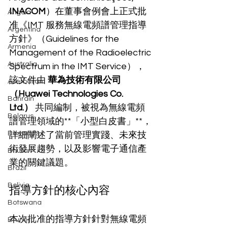
INACOM
）在董事會例會上正式批
Angola
准《IMT 服務無線電頻譜管理指導
Argentina
方針》（Guidelines for the 
Armenia
Management of the Radioelectric 
Australia
Spectrum in the IMT Service），
該文件由 
華為技術有限公司
Azerbaijan
（Huawei Technologies Co. 
Bahrain
Ltd.）
 共同編制，被視為無線電頻
Belarus
譜管理領域的**「小型白皮書」**，
Bermuda
詳細闡述了當前管理實踐、未來技
術發展趨勢，以及影響電子通信產
Bhutan
業的關鍵議題。
Brazil
Bolivia
指導方針的核心內容
Botswana
本次批准的指導方針針對無線電頻
Brunei