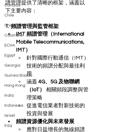
譜管理提供了清晰的框架，涵蓋以
Canada
下主要內容：
Chile
1. 頻譜管理與監管框架
China
IMT 頻譜管理（International 
Colombia
Mobile Telecommunications, 
ECHA
IMT）
Egypt
針對國際行動通信（IMT）
技術的頻譜分配與最佳利
Georgia
用
Guinea Bissau
涵蓋 
4G、5G 及物聯網
Hong Kong
（IoT）
 相關頻段調整與管
India
理策略
促進電信業者對新技術的
Indonesia
投資與發展
Israel
頻譜資源優化與未來發展
Iraq
應對日益增長的無線頻譜