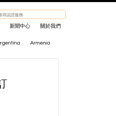
新聞中心
關於我們
rgentina
Armenia
Brazil
Bolivia
訂
CHA
Egypt
el
Iraq