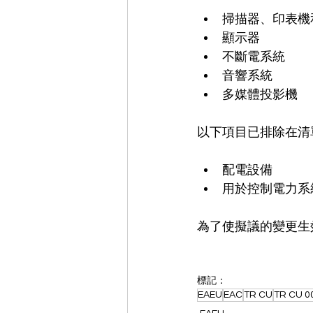
掃描器、印表機
顯示器
不斷電系統
音響系統
多媒體投影機
以下項目已排除在清
配電設備
用於控制電力系
為了使擬議的變更生
標記：
EAEU
EAC
TR CU
TR CU 0