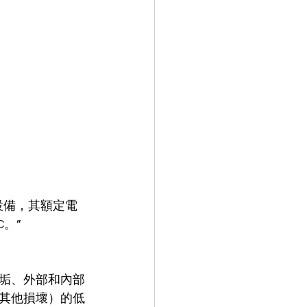
設備，其額定電
C。”
垢、外部和內部
其他損壞）的低