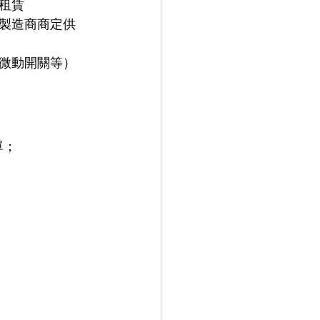
租賃
製造商商定供
微動開關等）
單；