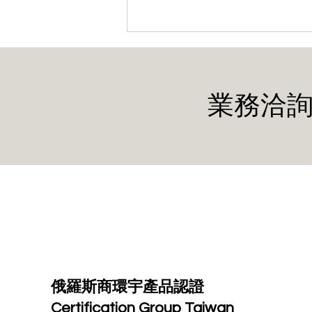
業務洽詢
TR CU 證書與 EAC 證書：深
入了解歷史，消除混淆
俄羅斯商環宇產品認證
Certification Group Taiwan