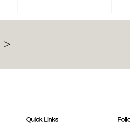
 >
EAC 證書與 EAC 聲明之區別
歐亞
及申請流程
備技
Quick Links
Foll