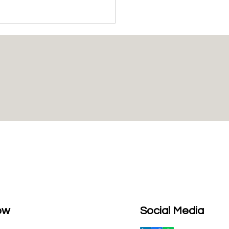
經濟委員會更新低電壓設
術法規標準
ow
Social Media