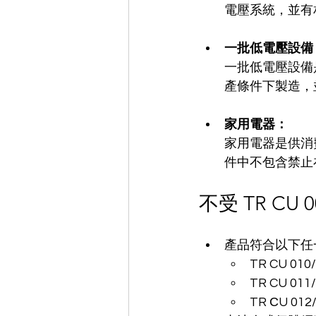
電壓系統，並有
一批低電壓設備
一批低電壓設備
產條件下製造，
家用電器： 
家用電器是供消
件中不包含禁止
不受 TR CU 
產品符合以下任一技
TR CU 0
TR CU 0
TR СU 