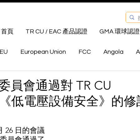
首頁
TR CU / EAC 產品認證
GMA 環球認證
EU
European Union
FCC
Angola
A
Bahrain
Belarus
Bermuda
Bhutan
員會通過對 TR CU
011《低電壓設備安全》的修
Canada
Chile
China
Colombia
E
au
Hong Kong
India
Indonesia
Isra
 月 26 日的會議
委員會通過了