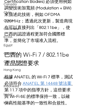
Certification Bodies) 必須使用例如
Canada
調變技術加寬頻 (Modulation + BW) 
Chile
來描述此技術，例如 OFDMA 
320MHz；透過此次更新，製造商現
China
在可以直接列出「802.11be」，使
Colombia
巴西的認證過程更加符合國際標
ECHA
準，並簡化了市場准入流程。
Egypt
巴西的 Wi-Fi 7 / 802.11be 
Georgia
產品認證要求
Guinea Bissau
Hong Kong
根據 ANATEL 的 Wi-Fi 7 標準，測試
India
必須符合 
ANATEL 第 14448 號法案
Indonesia
第 11.7 項中的指導方針，這些要求
Israel
與 Wi-Fi 6E 的標準保持一致，以確
保高性能基準的一致性和合規性。
Iraq