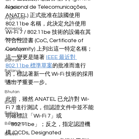
Nacional de Telecomunicações, 
Angola
ANATEL) 正式批准在該國使用 
Argentina
802.11be 名稱，此決定允許使用 
Armenia
Wi-Fi 7 / 802.11be 技術的設備在其
Australia
符合性證書 (CoC, Certificate of 
Conformity) 上列出這一特定名稱；
Azerbaijan
這一變更是隨著 
IEEE 最近對 
Bahrain
802.11be 標準草案
的批准而進行
Belarus
的，標誌著新一代 Wi-Fi 技術的採用
Bermuda
邁出了重要一步。
Bhutan
此前，雖然 ANATEL 已允許對 Wi-
Brazil
Fi 7 進行測試，但認證文件中並不能
Bolivia
明確標註「Wi-Fi 7」或
Botswana
「802.11be」；反之，指定認證機
構 (OCDs, Designated 
Brunei