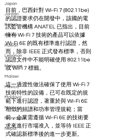
Japan
目前，巴西針對 Wi-Fi 7 (802.11be) 
Jordan
的認證要求仍在開發中，該國的電
Kenya
訊監管機構 ANATEL 已指出，目前
擁有 Wi-Fi 7 技術的產品可以依據 
Korea
Wi-Fi 6E 的既有標準進行認證，然
Kuwait
而，除非 IEEE 正式發布標準，否則
Lebanon
認證文件中不能明確使用 802.11be 
Malaysia
或 WiFi 7 標籤。
Malawi
這一過渡性做法確保了使用 Wi-Fi 7 
Mexico
技術特性的設備，已可在既定的規
Moldova
範下進行認證，著重於與 Wi-Fi 6E 
Morocco
相似的頻譜和功率管理規範；當
前，企業需遵循 Wi-Fi 6E 的技術要
Nicaragua
求來進行市場准入，並等待 IEEE 正
Nepal
式確認新標準後的進一步更新。