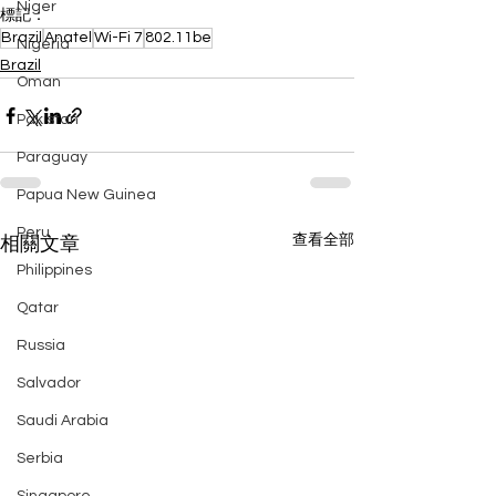
Niger
標記：
Brazil
Anatel
Wi-Fi 7
802.11be
Nigeria
Brazil
Oman
Pakistan
Paraguay
Papua New Guinea
Peru
查看全部
相關文章
Philippines
Qatar
Russia
Salvador
Saudi Arabia
Serbia