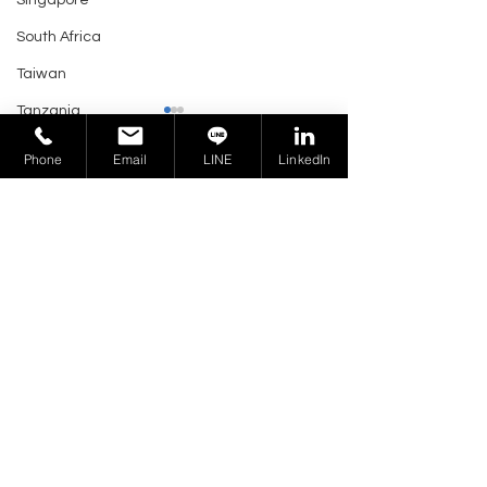
Singapore
South Africa
Taiwan
Tanzania
Thailand
Phone
Email
LINE
LinkedIn
業務洽詢 >
Trinidad and Tobago
Tunisia
UAE
巴西 Anatel Ato No. 2921
巴西 ANTEL 
Ukraine
發佈 Ato Nº 2921: 4G LTE
CPE 設備網路
United Kingdom
和 5G NR 射頻中繼器技術
要求
Venezuela
俄羅斯商環宇產品認證
Vietnam
Certification Group Taiwan
Virgin Islands
241402 新北市三重區重新路五段
609 巷 4 號 9 樓之 5
U.S.