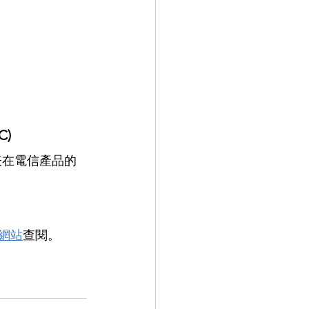
C)
表在電信產品的
) 網站
查閱。