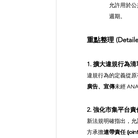
允許用於公共
週期。
重點整理 (Detailed
1. 擴大違規行為清單 (Ex
違規行為的定義從原有
廣告、宣傳
未經 A
2. 強化市集平台責任 (Ma
新法規明確指出，允
方承擔
連帶責任 (jointly