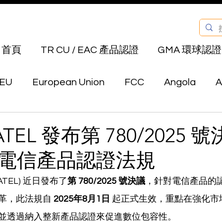
首頁
TR CU / EAC 產品認證
GMA 環球認證
EU
European Union
FCC
Angola
A
Bahrain
Belarus
Bermuda
Bhutan
TEL 發布第 780/2025 
電信產品認證法規
Canada
Chile
China
Colombia
E
TEL) 近日發布了
第 780/2025 號決議
，針對電信產品的
革，此法規自 
2025年8月1日
 起正式生效，重點在強化市
au
Hong Kong
India
Indonesia
Isra
並透過納入整新產品認證來促進數位包容性。