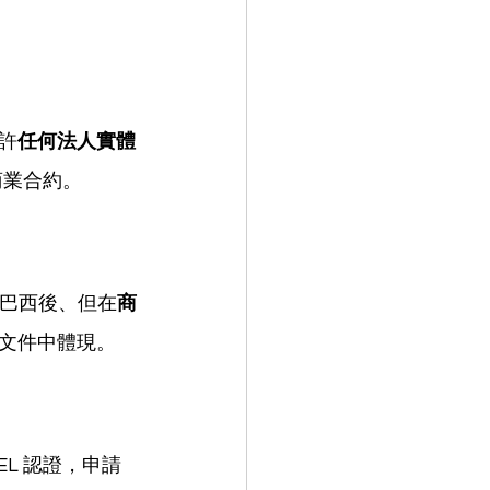
許
任何法人實體
商業合約。
巴西後、但在
商
文件中體現。
EL 認證，申請