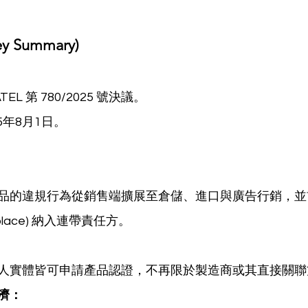
 Summary)
ATEL 第 780/2025 號決議。
25年8月1日。
品的違規行為從銷售端擴展至倉儲、進口與廣告行銷，並
etplace) 納入連帶責任方。
人實體皆可申請產品認證，不再限於製造商或其直接關聯
濟：