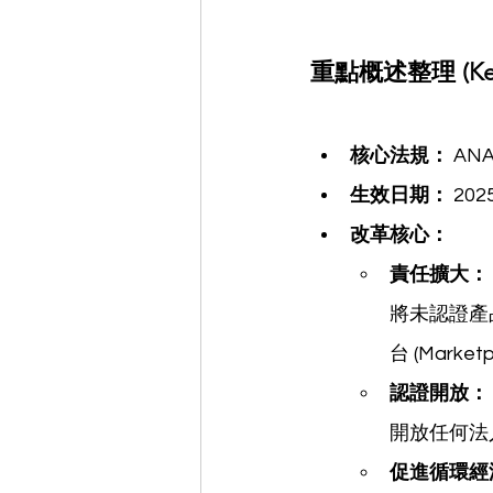
重點概述整理 (Key
核心法規：
 AN
生效日期：
 20
改革核心：
責任擴大：
將未認證產
台 (Mark
認證開放：
開放任何法
促進循環經