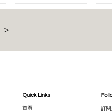
 >
巴西 ANATEL 明確界定 5150–
3.5
5350 MHz 頻段使用規範，僅
起在
限封閉式陸上運輸工具適用
服務
Quick Links
Foll
首頁
訂閱