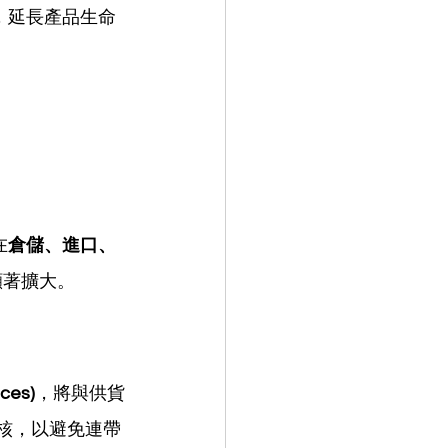
證，延長產品生命
在
倉儲、進口、
顯著擴大。
ces)
，將與供貨
核，以避免連帶