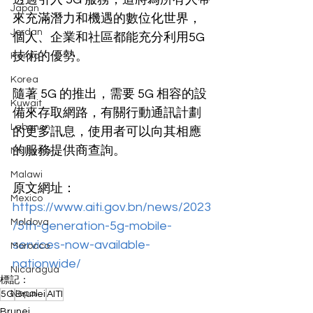
Japan
來充滿潛力和機遇的數位化世界，
Jordan
個人、企業和社區都能充分利用5G
技術的優勢。
Kenya
Korea
隨著 5G 的推出，需要 5G 相容的設
Kuwait
備來存取網路，有關行動通訊計劃
Lebanon
的更多訊息，使用者可以向其相應
的服務提供商查詢。
Malaysia
Malawi
原文網址：
Mexico
https://www.aiti.gov.bn/news/2023
Moldova
/5th-generation-5g-mobile-
services-now-available-
Morocco
nationwide/
Nicaragua
標記：
Nepal
5G
Brunei
AITI
Brunei