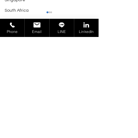
Singapore
South Africa
Taiwan
業務洽詢 >
Phone
Email
LINE
LinkedIn
Tanzania
Thailand
Trinidad and Tobago
哈薩克的 EAC 認證和
TR CU 證書與 
Tunisia
EAC 聲明
深入了解歷史，
UAE
Ukraine
俄羅斯商環宇產品認證
United Kingdom
Certification Group Taiwan
Venezuela
241402 新北市三重區重新路五段
Vietnam
609 巷 4 號 9 樓之 5
Virgin Islands
業務聯繫：
U.S.
PF02@cert-group.tw