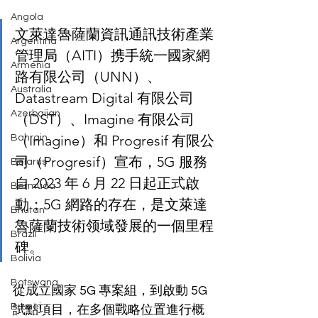
Angola
文萊達魯薩蘭資訊通訊技術產業
Argentina
管理局（AITI）携手統一國家網
Armenia
路有限公司（UNN）、
Australia
Datastream Digital 有限公司
Azerbaijan
（DST）、Imagine 有限公司
（Imagine）和 Progresif 有限公
Bahrain
司（Progresif）宣布，5G 服務
Belarus
自 2023 年 6 月 22 日起正式啟
Bermuda
動；5G 網路的存在，是文萊達
Bhutan
魯薩蘭技術领域發展的一個里程
Brazil
碑。
Bolivia
Botswana
從成立國家 5G 專案組，到啟動 5G 
Brunei
試點項目，在多個戰略位置進行概