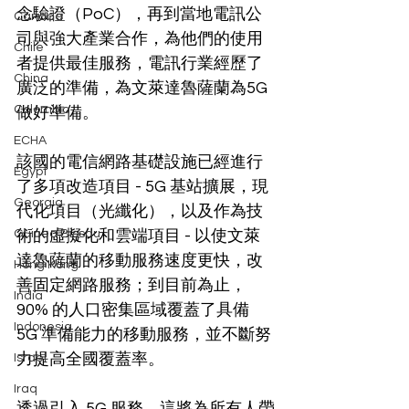
念驗證（PoC），再到當地電訊公
Canada
司與強大產業合作，為他們的使用
Chile
者提供最佳服務，電訊行業經歷了
China
廣泛的準備，為文萊達魯薩蘭為5G
Colombia
做好準備。
ECHA
該國的電信網路基礎設施已經進行
Egypt
了多項改造項目 - 5G 基站擴展，現
Georgia
代化項目（光纖化），以及作為技
Guinea Bissau
術的虛擬化和雲端項目 - 以使文萊
達魯薩蘭的移動服務速度更快，改
Hong Kong
善固定網路服務；到目前為止，
India
90% 的人口密集區域覆蓋了具備 
Indonesia
5G 準備能力的移動服務，並不斷努
力提高全國覆蓋率。
Israel
Iraq
透過引入 5G 服務，這將為所有人帶