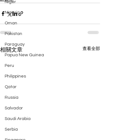
Niger
Nigeria
Oman
Pakistan
Paraguay
查看全部
相關文章
Papua New Guinea
Peru
Philippines
Qatar
Russia
Salvador
Saudi Arabia
Serbia