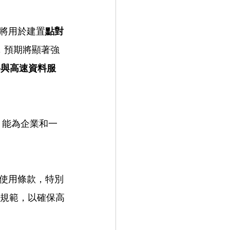
將用於建置
點對
icos），預期將顯著強
）網路與高速資料服
，能為企業和一
使用條款，特別
面的技術規範，以確保高