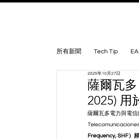
所有新聞
Tech Tip
EA
2025年10月27日
Australia
Azerbaijan
薩爾瓦多 S
2025)
Botswana
Brunei
薩爾瓦多電力與電信總局（Sup
Telecomunicaciones
Georgia
Guinea Biss
Frequency, SHF）