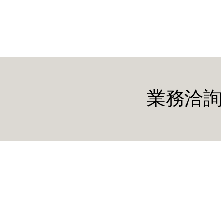
業務洽詢
薩爾瓦多 SIGET 分配 SHF 頻
段，強化 5G 微波回程網路