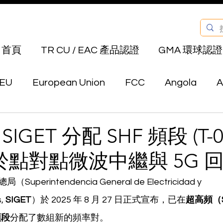
首頁
TR CU / EAC 產品認證
GMA 環球認證
EU
European Union
FCC
Angola
A
Bahrain
Belarus
Bermuda
Bhutan
IGET 分配 SHF 頻段 (T-0
 用於點對點微波中繼與 5G 
Canada
Chile
China
Colombia
E
erintendencia General de Electricidad y 
, 
SIGET
）於 2025 年 8 月 27 日正式宣布，已在
超高頻（Su
au
Hong Kong
India
Indonesia
Isra
頻段
分配了數組新的頻率對。