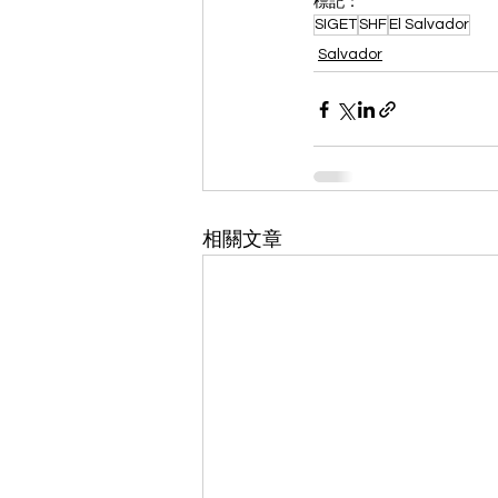
標記：
SIGET
SHF
El Salvador
Salvador
相關文章