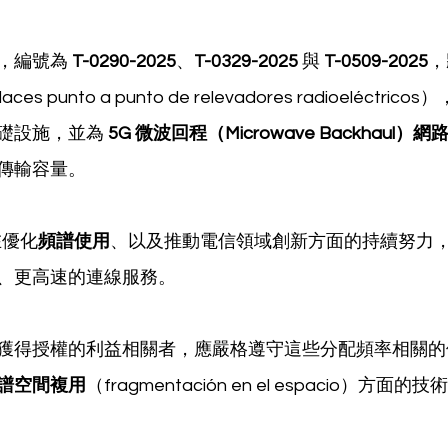
，編號為 
T-0290-2025
、
T-0329-2025
 與 
T-0509-2025
，
aces punto a punto de relevadores radioeléctr
礎設施，並為 
5G 微波回程（Microwave Backhaul
傳輸容量。
在優化
頻譜使用
、以及推動電信領域創新方面的持續努力
、更高速的連線服務。
獲得授權的利益相關者，應嚴格遵守這些分配頻率相關的
譜空間複用
（fragmentación en el espacio）方