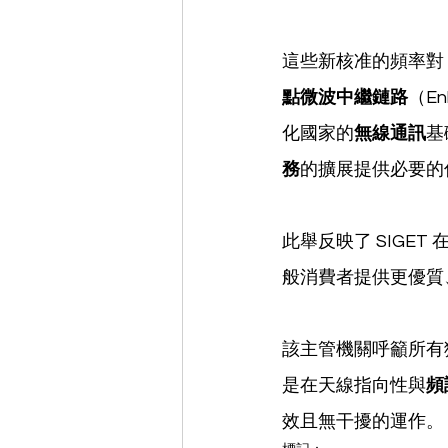
這些新核准的頻率對
點微波中繼鏈路
（Enl
化國家的
無線通訊
基
務
的擴展提供必要的
此舉反映了 SIGET 
般消費者提供更優質
該主管機關呼籲所有
是在天線指向性與
頻
效且無干擾的運作。