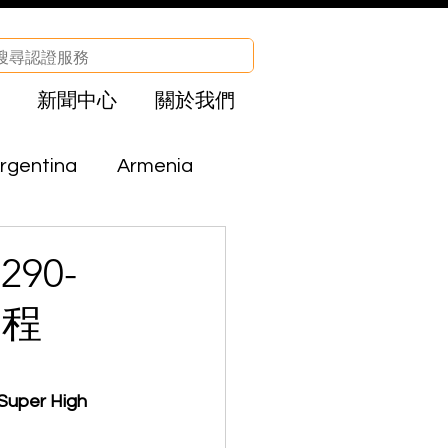
新聞中心
關於我們
rgentina
Armenia
Brazil
Bolivia
290-
回程
CHA
Egypt
per High 
el
Iraq