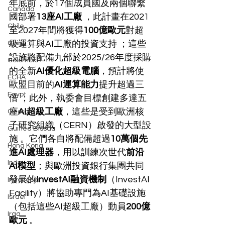
年底前，於17個成員國及兩個聯繫
Canada
國部署
13座AI工廠
 ，此計畫在2021
Chile
至2027年間將獲得
100億歐元
對超
級運算與AI工廠的投資支持 ；這些
China
設施將配備九部於2025/26年度採購
Colombia
的全新
AI優化超級電腦
，預計將使
ECHA
歐盟目前的
AI運算能力
提升超過三
Egypt
倍 ；此外，執委會目標創建多達五
座
AI超級工廠
，這些是受到歐洲核
Georgia
子研究組織（CERN）啟發的大型設
Guinea Bissau
施 。它們各自將配備超過
10萬個先
Hong Kong
進AI處理器
，用以訓練次世代
前沿
India
AI模型
；與歐洲投資銀行集團共同
發展的
InvestAI融資機制
（InvestAI 
Indonesia
Facility）將協助專門為AI基礎設施
Israel
（包括這些AI超級工廠）動員
200億
Iraq
歐元
 。