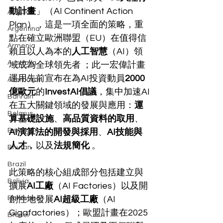
動計畫
」（AI Continent Action 
Angola
Plan），這是一項全面的策略，重
Argentina
點在確立歐洲聯盟（EU）在值得信
Armenia
賴且以人為本的
人工智慧
（AI）領
Australia
域成為全球領先者 ；此一宏偉計畫
運用先前宣布在為AI投資動員
2000
Azerbaijan
億歐元
的
InvestAI倡議
，集中加速AI
Bahrain
在五大關鍵領域的發展與應用：
運
Belarus
算基礎設施
、
高品質資料的取用
、
Bermuda
AI演算法的開發與採用
、
AI技能與
人才
，以及
法規簡化
 。
Bhutan
Brazil
此策略的核心組成部分包括建立與
Bolivia
擴展
AI工廠
（AI Factories）以及開
Botswana
創性地發展
AI超級工廠
（AI 
Gigafactories）；歐盟計畫在2025
Brunei