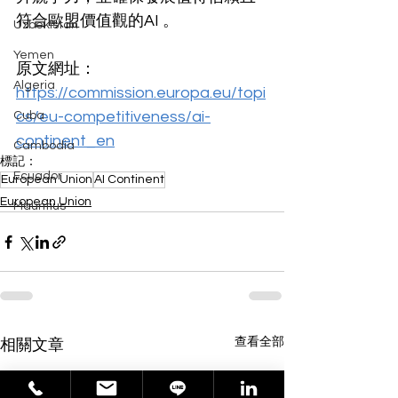
符合歐盟價值觀的AI 。
Uzbekistan
Yemen
原文網址：
Algeria
https://commission.europa.eu/topi
cs/eu-competitiveness/ai-
Cuba
continent_en
Cambodia
標記：
Ecuador
European Union
AI Continent
European Union
Mauritius
查看全部
相關文章