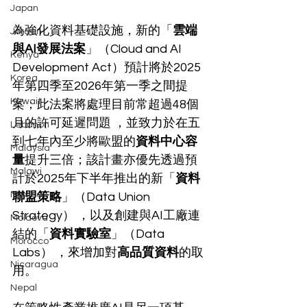
Japan
為強化資料基礎設施，新的「
雲端
Jordan
與AI發展法案
」（Cloud and AI 
Kenya
Development Act）預計將於2025
Korea
年第四季至2026年第一季之間提
Kuwait
案；此法案將處理目前常超過48個
月的許可延遲問題 ，並致力於在五
Lebanon
到七年內至少將歐盟的
資料中心容
Malaysia
量
提升三倍；該計畫亦優先透過預
Malawi
計於2025年下半年推出的新「
資料
Mexico
聯盟策略
」（Data Union 
Strategy） ，以及創建與AI工廠連
Moldova
結的「
資料實驗室
」（Data 
Morocco
Labs） ，來增加對
高品質資料
的取
Nicaragua
用。
Nepal