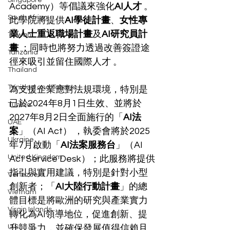
Singapore
Academy）等倡議來強化
AI人才
 。
South Africa
此學院將提供
AI學徒計畫
、
女性專
業人士重返職場計畫
及
AI研究員計
Taiwan
畫
 ；同時也將努力透過改善簽證途
Tanzania
徑來吸引並留住國際人才 。
Thailand
Trinidad and Tobago
為支援企業應對法規環境，特別是
已於2024年8月1日生效、並將於
Tunisia
2027年8月2日全面施行的「
AI法
UAE
案
」（AI Act） ，執委會將於2025
Ukraine
年7月啟動「
AI法案服務台
」（AI 
United Kingdom
Act Service Desk）；此服務將提供
指引與實用建議，特別是針對小型
Venezuela
創新者；「
AI大陸行動計畫
」的總
Vietnam
體目標是將歐洲的研究與產業實力
Virgin Islands
轉化為AI領導地位，促進創新、提
U.S.
升競爭力，並確保發展值得信賴且