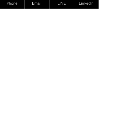
Phone
Email
LINE
LinkedIn
業務洽詢 >
設計可靠電子產品的關
電池交換崛起：