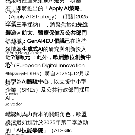
在策略性產業推廣AI是另一項基
Niger
石，即將推出的「
Apply AI策略
」
Nigeria
（Apply AI Strategy）（預計2025
Oman
年第三季採納） ，將聚焦於如
先進
製造
、
航太
、
醫療保健
及
公共部門
Pakistan
等領域；
GenAI4EU 倡議
已在這些
Paraguay
領域為
生成式AI
的研究與創新投入
Papua New Guinea
近
7億歐元
 ；此外，
歐洲數位創新中
Peru
心
（European Digital Innovation 
Hubs，EDIHs）將自2025年12月起
Philippines
轉型為
AI體驗中心
，以支援中小型
Qatar
企業（SMEs）及公共行政部門採用
Russia
AI 。
Salvador
體認到人力資本的關鍵角色，歐盟
Saudi Arabia
將透過如預計於2025年第二季啟動
Serbia
的「
AI技能學院
」（AI Skills 