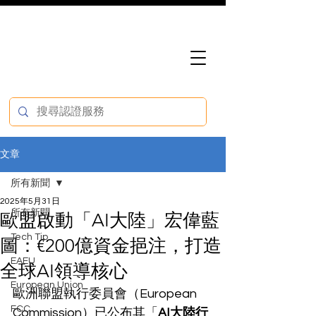
文章
所有新聞
2025年5月31日
所有新聞
歐盟啟動「AI大陸」宏偉藍
Tech Tip
圖：€200億資金挹注，打造
EAEU
全球AI領導核心
European Union
歐洲聯盟執行委員會（European 
FCC
Commission）已公布其「
AI大陸行