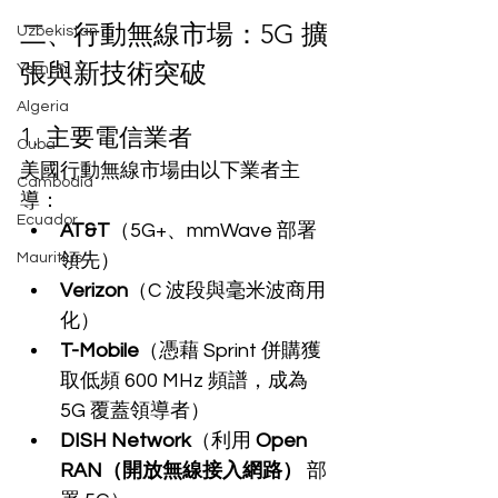
二、行動無線市場：5G 擴
Uzbekistan
張與新技術突破
Yemen
Algeria
1. 主要電信業者
Cuba
美國行動無線市場由以下業者主
Cambodia
導：
Ecuador
AT&T
（5G+、mmWave 部署
Mauritius
領先）
Verizon
（C 波段與毫米波商用
化）
T-Mobile
（憑藉 Sprint 併購獲
取低頻 600 MHz 頻譜，成為 
5G 覆蓋領導者）
DISH Network
（利用 
Open 
RAN（開放無線接入網路）
 部