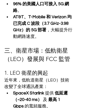
96% 的美國人口可接入 5G 網
絡
。
AT&T、T-Mobile 和 Verizon 均
已完成 C 波段（3.7 GHz-3.98 
GHz）的 5G 部署
，大幅提升行
動網路速度。
三、衛星市場：低軌衛星
（LEO）發展與 FCC 監管
1. LEO 衛星的興起
近年來，低軌道衛星（LEO）技術
改變了全球通訊產業：
SpaceX Starlink
 提供 
低延遲
（~20-40 ms）
 及 
最高 1 
Gbps
 的寬頻服務。