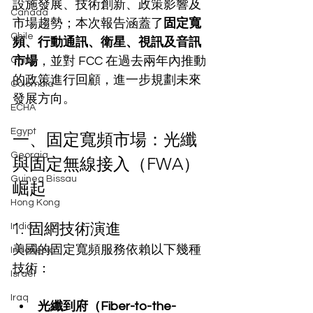
設施發展、技術創新、政策影響及
Canada
市場趨勢；本次報告涵蓋了
固定寬
Chile
頻、行動通訊、衛星、視訊及音訊
市場
，並對 FCC 在過去兩年內推動
China
的政策進行回顧，進一步規劃未來
Colombia
發展方向。
ECHA
Egypt
一、固定寬頻市場：光纖
Georgia
與固定無線接入（FWA）
Guinea Bissau
崛起
Hong Kong
1. 固網技術演進
India
美國的固定寬頻服務依賴以下幾種
Indonesia
技術：
Israel
Iraq
光纖到府（Fiber-to-the-