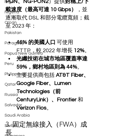
PON、NG-PON2
）提供
對稱上/下
Niger
載速度（最高可達 10 Gbps）
，並
Nigeria
逐漸取代 DSL 和部分電纜寬頻；截
Oman
至 2023 年：
Pakistan
46% 的美國人口
 可使用 
Paraguay
FTTP，較 2022 年增長 
12%
。
Papua New Guinea
光纖技術在城市地區覆蓋率達 
Peru
59%，鄉村地區則為 44%
。
Philippines
主要提供商包括 
AT&T Fiber、
Google Fiber、Lumen 
Qatar
Technologies（前 
Russia
CenturyLink）、Frontier
 和 
Salvador
Verizon Fios
。
Saudi Arabia
3. 固定無線接入（FWA）成
Serbia
長