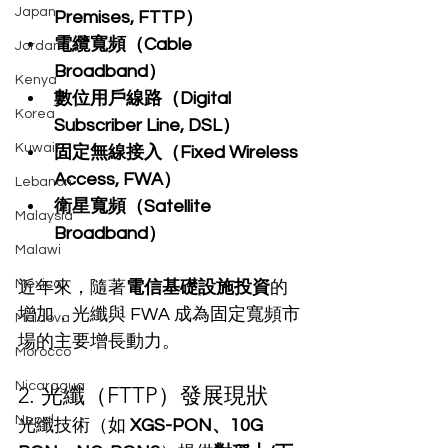
Japan
Premises, FTTP）
電纜寬頻（Cable 
Jordan
Broadband）
Kenya
數位用戶線路（Digital 
Korea
Subscriber Line, DSL）
Kuwait
固定無線接入（Fixed Wireless 
Access, FWA）
Lebanon
衛星寬頻（Satellite 
Malaysia
Broadband）
Malawi
Mexico
近年來，隨著
電信基礎設施投資
的
增加，光纖與 FWA 成為固定寬頻市
Moldova
場的主要增長動力。
Morocco
Nicaragua
2. 光纖（FTTP）發展現狀
Nepal
光纖技術（如 
XGS-PON、10G 