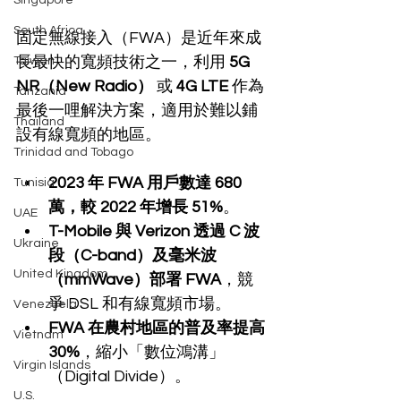
Singapore
South Africa
固定無線接入（FWA）是近年來成
長最快的寬頻技術之一，利用 
5G 
Taiwan
NR（New Radio）
 或 
4G LTE
 作為
Tanzania
最後一哩解決方案，適用於難以鋪
Thailand
設有線寬頻的地區。
Trinidad and Tobago
2023 年 FWA 用戶數達 680 
Tunisia
萬，較 2022 年增長 51%
。
UAE
T-Mobile 與 Verizon 透過 C 波
Ukraine
段（C-band）及毫米波
United Kingdom
（mmWave）部署 FWA
，競
爭 DSL 和有線寬頻市場。
Venezuela
FWA 在農村地區的普及率提高 
Vietnam
30%
，縮小「數位鴻溝」
Virgin Islands
（Digital Divide）。
U.S.