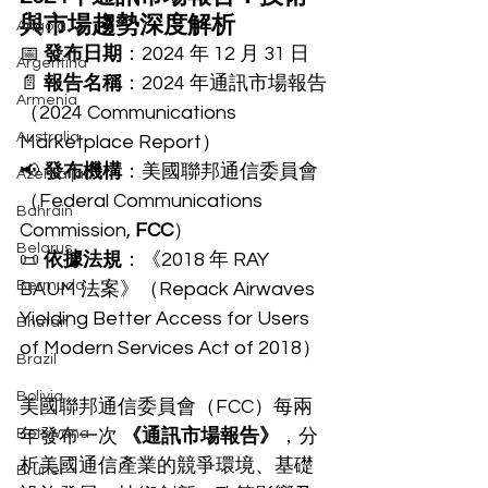
與市場趨勢深度解析
Angola
📅 
發布日期
：2024 年 12 月 31 日
Argentina
📄 
報告名稱
：2024 年通訊市場報告
Armenia
（2024 Communications 
Australia
Marketplace Report）
📢 
發布機構
：美國聯邦通信委員會
Azerbaijan
（Federal Communications 
Bahrain
Commission, 
FCC
）
Belarus
📜 
依據法規
：《2018 年 RAY 
Bermuda
BAUM 法案》（Repack Airwaves 
Yielding Better Access for Users 
Bhutan
of Modern Services Act of 2018）
Brazil
Bolivia
美國聯邦通信委員會（FCC）每兩
Botswana
年發布一次 
《通訊市場報告》
，分
析美國通信產業的競爭環境、基礎
Brunei