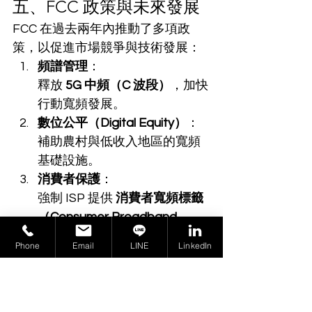
五、FCC 政策與未來發展
FCC 在過去兩年內推動了多項政
策，以促進市場競爭與技術發展：
頻譜管理
：
釋放 
5G 中頻（C 波段）
，加快
行動寬頻發展。
數位公平（Digital Equity）
：
補助農村與低收入地區的寬頻
基礎設施。
消費者保護
：
強制 ISP 提供 
消費者寬頻標籤
（Consumer Broadband 
Labels）
 以提高透明度。
Phone
Email
LINE
LinkedIn
推動 Open RAN 技術
：
鼓勵多廠商競爭，降低 5G 設備
成本。