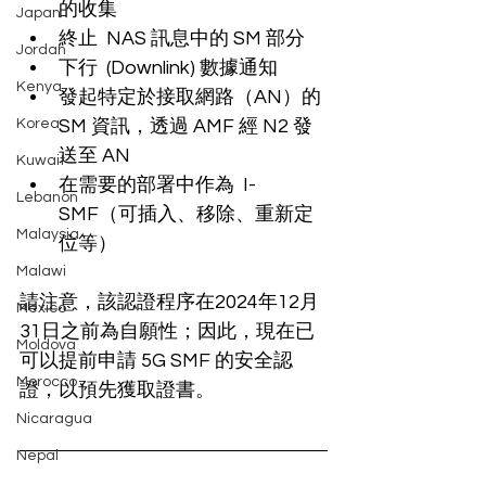
的收集
Japan
終止  NAS 訊息中的 SM 部分
Jordan
下行  (Downlink) 數據通知
Kenya
發起特定於接取網路（AN）的 
Korea
SM 資訊，透過 AMF 經 N2 發
送至 AN
Kuwait
在需要的部署中作為  I-
Lebanon
SMF（可插入、移除、重新定
Malaysia
位等）
Malawi
請注意，該認證程序在2024年12月
Mexico
31日之前為自願性；因此，現在已
Moldova
可以提前申請 5G SMF 的安全認
Morocco
證，以預先獲取證書。
Nicaragua
Nepal