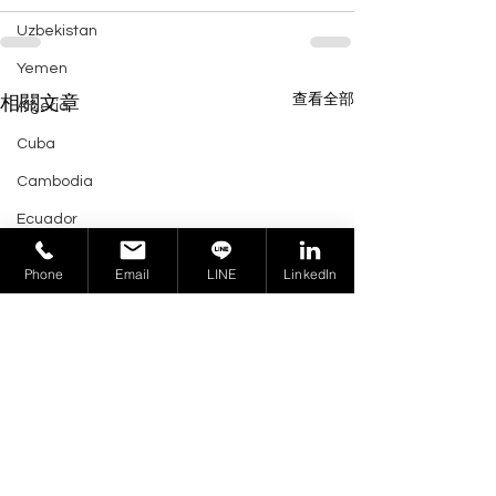
Uzbekistan
Yemen
查看全部
相關文章
Algeria
Cuba
Cambodia
Ecuador
Mauritius
Phone
Email
LINE
LinkedIn