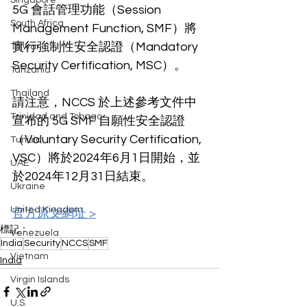
Singapore
5G 會話管理功能（Session 
South Africa
Management Function, SMF）將
實行強制性安全認證（Mandatory 
Taiwan
Security Certification, MSC）。
Tanzania
Thailand
請注意，NCCS 於上述參考文件中
Trinidad and Tobago
宣布的 5G SMF 自願性安全認證
（Voluntary Security Certification, 
Tunisia
VSC）將於2024年6月1日開始，並
UAE
於2024年12月31日結束。
Ukraine
United Kingdom
官方原文網址 >
標記：
Venezuela
India
Security
NCCS
SMF
Vietnam
India
Virgin Islands
U.S.