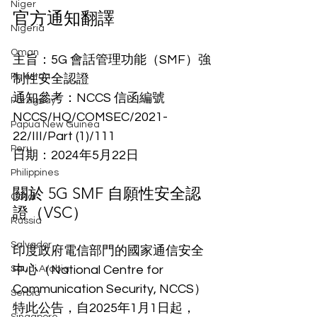
Niger
官方通知翻譯
Nigeria
Oman
主旨：5G 會話管理功能（SMF）強
Pakistan
制性安全認證
通知參考：NCCS 信函編號 
Paraguay
NCCS/HQ/COMSEC/2021-
Papua New Guinea
22/III/Part (1)/111
Peru
日期：2024年5月22日
Philippines
關於 5G SMF 自願性安全認
Qatar
證（VSC）
Russia
Salvador
印度政府電信部門的國家通信安全
中心（National Centre for 
Saudi Arabia
Communication Security, NCCS）
Serbia
特此公告，自2025年1月1日起，