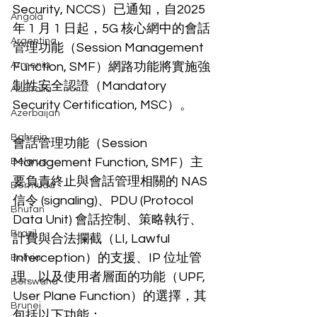
Security, NCCS）已通知，自2025 
Angola
年 1 月 1 日起，5G 核心網中的會話
Argentina
管理功能（Session Management 
Armenia
Function, SMF）網路功能將實施強
制性安全認證（Mandatory 
Australia
Security Certification, MSC）。
Azerbaijan
Bahrain
會話管理功能（Session 
Management Function, SMF）主
Belarus
要負責終止與會話管理相關的 NAS 
Bermuda
信令 (signaling)、PDU (Protocol 
Bhutan
Data Unit) 會話控制、策略執行、
Brazil
計費與合法攔截（LI, Lawful 
Interception）的支援、IP 位址管
Bolivia
理、以及使用者層面的功能（UPF, 
Botswana
User Plane Function）的選擇，其
Brunei
包括以下功能：