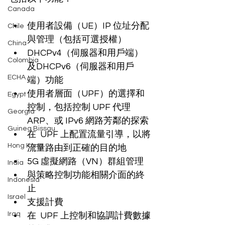
Canada
使用者設備（UE）IP 位址分配
Chile
與管理（包括可選授權）
China
DHCPv4（伺服器和用戶端）
Colombia
及DHCPv6（伺服器和用戶
ECHA
端）功能
使用者層面（UPF）的選擇和
Egypt
控制，包括控制 UPF 代理 
Georgia
ARP、或 IPv6 網路芳鄰的探索
Guinea Bissau
在  UPF 上配置流量引導，以將
Hong Kong
流量路由到正確的目的地
5G 虛擬網路（VN）群組管理
India
與策略控制功能相關介面的終
Indonesia
止
Israel
支援計費
Iraq
在  UPF 上控制和協調計費數據