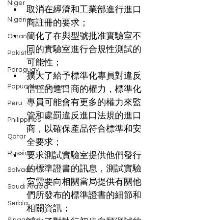
Niger
取消在經濟和工業部進行進口
Nigeria
商註冊的要求；
簡化了在與型號批准實驗室不
Oman
同的實驗室進行合規性測試的
Pakistan
可能性；
Paraguay
擴大了給予標準化專員對違反
Papua New Guinea
信任的進口商的權力，標準化
專員可能會有更多的權力來監
Peru
管和處罰違反進口法規的進口
Philippines
商，以確保產品符合標準和安
Qatar
全要求；
Russia
要求測試實驗室提供他們發行
的標準證書的訊息，測試實驗
Salvador
室需要向相關當局提供有關他
Saudi Arabia
們所發布的標準證書的細節和
Serbia
相關資訊；