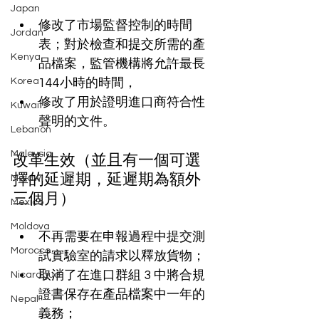
Japan
修改了市場監督控制的時間
Jordan
表；對於檢查和提交所需的產
Kenya
品檔案，監管機構將允許最長
Korea
144小時的時間，
修改了用於證明進口商符合性
Kuwait
聲明的文件。
Lebanon
Malaysia
改革生效（並且有一個可選
擇的延遲期，延遲期為額外
Malawi
三個月）
Mexico
Moldova
不再需要在申報過程中提交測
Morocco
試實驗室的請求以釋放貨物；
取消了在進口群組 3 中將合規
Nicaragua
證書保存在產品檔案中一年的
Nepal
義務；