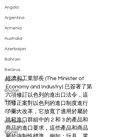
Angola
Argentina
Armenia
Australia
Azerbaijan
Bahrain
Belarus
經濟和工業部長 (The Minister of 
Bermuda
Economy and Industry) 已簽署了第
Bhutan
六項修訂以色列的進出口法令，這
Brazil
項修正案對以色列的進口制度進行
了重大改革，它放寬了適用於屬於
Bolivia
規範進口群組中的 2 和 3 的產品和
Botswana
商品的進口要求，這些產品和商品
Brunei
屬於強制性標準，例如：玩具、電