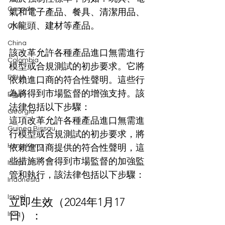
Canada
氣和電子產品、餐具、清潔用品、
水龍頭、建材等產品。
Chile
China
該改革允許各種產品進口無需進行
Colombia
模型或合規測試的初步要求。它將
ECHA
依賴進口商的符合性聲明。這些行
為將得到市場監督的增強支持。該
Egypt
法律包括以下步驟：
Georgia
這項改革允許各種產品進口無需進
Guinea Bissau
行模型或合規測試的初步要求，將
Hong Kong
依賴進口商提供的符合性聲明，這
些措施將會得到市場監督的加強監
India
管和執行，該法律包括以下步驟：
Indonesia
Israel
立即生效（2024年1月17
日）：
Iraq