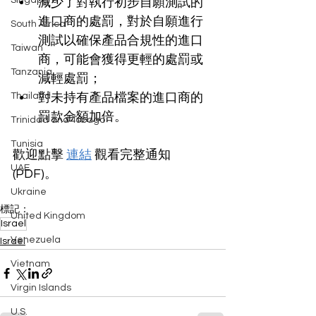
Singapore
減少了對執行初步自願測試的
進口商的處罰，對於自願進行
South Africa
測試以確保產品合規性的進口
Taiwan
商，可能會獲得更輕的處罰或
Tanzania
減輕處罰；
Thailand
對未持有產品檔案的進口商的
罰款金額加倍。
Trinidad and Tobago
Tunisia
歡迎點擊 
連結
 觀看完整通知 
UAE
(PDF)。
Ukraine
標記：
United Kingdom
Israel
Venezuela
Israel
Vietnam
Virgin Islands
U.S.