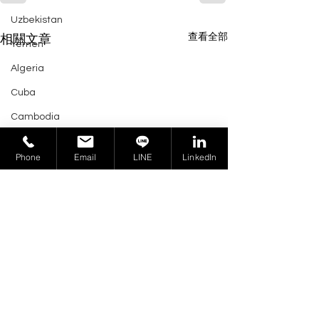
Uzbekistan
查看全部
相關文章
Yemen
Algeria
Cuba
Cambodia
Ecuador
Phone
Email
LINE
LinkedIn
Mauritius