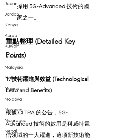
Japan
採用 5G-Advanced 技術的國
Jordan
家之一。
Kenya
Korea
重點整理 (Detailed Key 
Kuwait
Points)
Lebanon
Malaysia
1. 技術躍進與效益 (Technological 
Malawi
Mexico
Leap and Benefits)
Moldova
Morocco
根據 CITRA 的公告，5G-
Nicaragua
Advanced 技術的啟用是科威特電
Nepal
信領域的一大躍進，這項新技術能