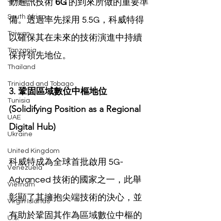
Singapore
動通訊技術 
6G
 的到來所做的重要準
South Africa
備。透過率先採用 5.5G，科威特得
Taiwan
以確保其在未來的技術演進中持續
Tanzania
保持領先地位。
Thailand
Trinidad and Tobago
3. 鞏固區域數位中樞地位 
Tunisia
(Solidifying Position as a Regional 
UAE
Digital Hub)
Ukraine
United Kingdom
科威特成為全球首批啟用 5G-
Venezuela
Advanced 技術的國家之一，此舉
Vietnam
彰顯了其擁抱尖端技術的決心，並
Virgin Islands
有助於鞏固其作為區域數位中樞的
U.S.