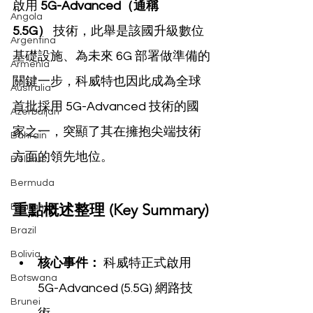
啟用 
5G-Advanced（通稱 
Angola
5.5G）
 技術，此舉是該國升級數位
Argentina
基礎設施、為未來 6G 部署做準備的
Armenia
關鍵一步，科威特也因此成為全球
Australia
首批採用 5G-Advanced 技術的國
Azerbaijan
家之一，突顯了其在擁抱尖端技術
Bahrain
方面的領先地位。
Belarus
Bermuda
重點概述整理 (Key Summary)
Bhutan
Brazil
Bolivia
核心事件：
 科威特正式啟用 
Botswana
5G-Advanced (5.5G) 網路技
Brunei