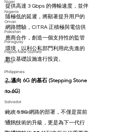
Niger
提供高達 3 Gbps 的傳輸速度，並伴
Nigeria
隨極低的延遲，將顯著提升用戶的
Oman
網路體驗，CITRA 正積極與電信供
Pakistan
應商合作，創造一個支持性的監管
Paraguay
環境，以利公私部門利用此先進的
Papua New Guinea
數位基礎設施進行投資。
Peru
Philippines
2. 邁向 6G 的基石 (Stepping Stone 
Qatar
to 6G)
Russia
Salvador
此次 5.5G 網路的部署，不僅是當前
Saudi Arabia
Serbia
通訊技術的升級，更是為下一代行