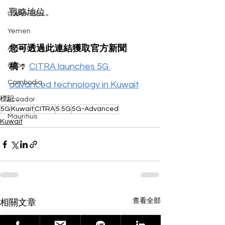
戰略地位。
Uzbekistan
Yemen
您可透過此連結獲取官方新聞
Algeria
Cuba
稿：
CITRA launches 5G 
Cambodia
advanced technology in Kuwait
標記：
Ecuador
5G
Kuwait
CITRA
5.5G
5G-Advanced
Mauritius
Kuwait
查看全部
相關文章