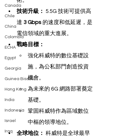
術。
Canada
技術升級：
 5.5G 技術可提供高
Chile
達 
3 Gbps
 的速度和低延遲，是
China
電信領域的重大進展。
Colombia
戰略目標：
ECHA
強化科威特的數位基礎設
Egypt
施，為公私部門創造投資
Georgia
機會。
Guinea Bissau
為未來的 6G 網路部署奠定
Hong Kong
基礎。
India
Indonesia
鞏固科威特作為區域數位
Israel
中樞的領導地位。
Iraq
全球地位：
 科威特是全球最早