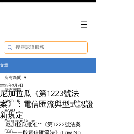
文章
所有新聞
2025年3月9日
所有新聞
尼加拉瓜《第1223號法
Tech Tip
案》：電信匯流與型式認證
EAEU
新規定
European Union
尼加拉瓜批准**《第1223號法案
FCC
——一般電信匯流法》(Law No. 