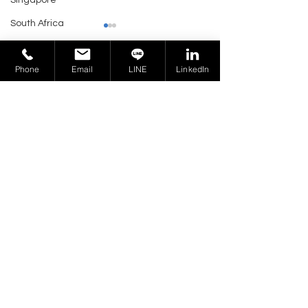
Singapore
South Africa
Taiwan
業務洽詢 >
Phone
Email
LINE
LinkedIn
Tanzania
Thailand
Trinidad and Tobago
尼加拉瓜 TELCOR - 電信
印尼電信測試實
Tunisia
融合與數位包容的關鍵法
規：2024年第5號
UAE
5 Tahun 2024)
規
Ukraine
俄羅斯商環宇產品認證
United Kingdom
Certification Group Taiwan
Venezuela
241402 新北市三重區重新路五段
Vietnam
609 巷 4 號 9 樓之 5
Virgin Islands
業務聯繫：
PF02@cert-group.tw
U.S.