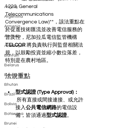
1223, General 
Angola
Telecommunications 
Argentina
Convergence Law)**，該法重點在
Armenia
於促進技術匯流並改善電信服務的
Australia
普及性，尼加拉瓜電信監管機構 
TELCOR
 將負責執行與監督相關法
Azerbaijan
規，以鼓勵投資並縮小數位落差，
Bahrain
特別是在農村地區。
Belarus
法規重點
Bermuda
Bhutan
型式認證 (Type Approval)：
Brazil
 所有直接或間接連接、或允許
Bolivia
接入
公共電信網路
的電信設
Botswana
備，皆須通過
型式認證
。
Brunei