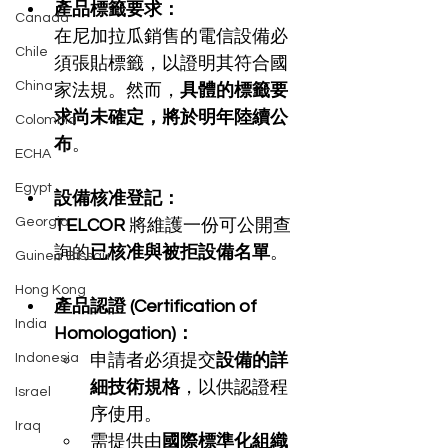
產品標籤要求：
Canada
在尼加拉瓜銷售的電信設備必
Chile
須張貼標籤，以證明其符合國
China
家法規。然而，
具體的標籤要
求尚未確定，將於明年陸續公
Colombia
布
。
ECHA
Egypt
設備核准登記：
Georgia
TELCOR
 將維護一份可公開查
詢的
已核准與被拒設備名單
。
Guinea Bissau
Hong Kong
產品認證 (Certification of 
India
Homologation)：
Indonesia
申請者必須提交
設備的詳
細技術規格
，以供認證程
Israel
序使用。
Iraq
需提供由
國際標準化組織