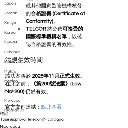
Japan
或其他國家監管機構核發
的
合格證書 (Certificate of 
Jordan
Conformity)
。
Kenya
TELCOR
 將公佈
可接受的
Korea
國際標準機構名單
，以確
Kuwait
認合格證書的有效性。
Lebanon
法規生效時間
Malaysia
Malawi
該法案將於 
2025年11月正式生效
。
Mexico
在此之前，
《第200號法案》(Law 
Moldova
No. 200)
 仍然有效。
Morocco
官方文件連結：
點此查看
Nicaragua
標記：
Type Approval
Telecom
Nicaragua
Nepal
Nicaragua