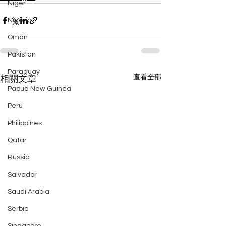
Niger
Nigeria
Oman
Pakistan
Paraguay
查看全部
相關文章
Papua New Guinea
Peru
Philippines
Qatar
Russia
Salvador
Saudi Arabia
Serbia