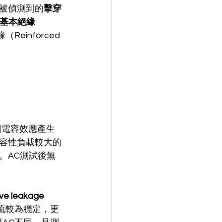
被偵測到的
擊穿
基本絕緣
Reinforced 
因電容效應產生
容性負載較大的
。AC測試後無
 leakage 
流較為穩定，更