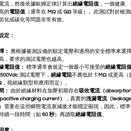
電流，然後依據歐姆定律計算出
絕緣電阻值
，一個健康、
高的
電阻值
（通常在 
MΩ
 或 
GΩ
 等級）。此測試對於檢測
劣化或碳化等問題非常有效。
設定：
擇：
 應根據被測設備的額定電壓和適用的安全標準來選
高，要求的測試電壓也越高。
緣電阻值：
 標準通常會規定一個最小可接受的
絕緣電阻
500Vdc
 測試電壓下，
絕緣電阻
不應低於 
1 MΩ
 或更高（
Ω
，視絕緣類型和應用而定）。
間：
 由於絕緣材料在加壓初期存在
吸收電流（absorption
itive charging current）
，真實的
洩漏電流（leakage 
）需要在這些瞬態電流衰減後才能穩定顯現，因此，標準
持續一段時間（如 
60 秒
）再讀取
絕緣電阻值
。
因素：