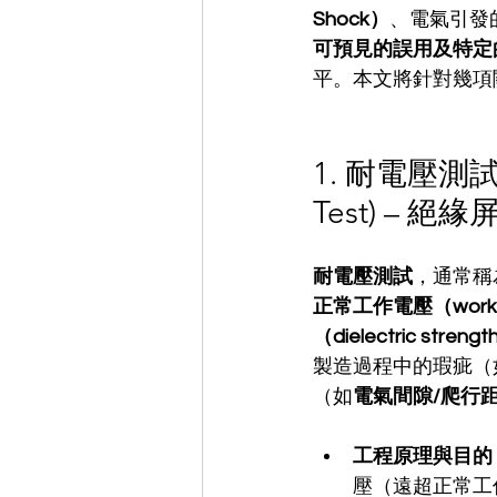
Shock）
、電氣引發的火
可預見的誤用及特定
平。本文將針對幾項
1. 耐電壓測試 (Di
Test) –
耐電壓測試
，通常稱
正常工作電壓（workin
（dielectric 
製造過程中的瑕疵（
（如
電氣間隙/爬行
工程原理與目的
壓（遠超正常工