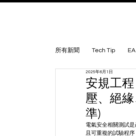
所有新聞
Tech Tip
EA
2025年6月1日
Australia
Azerbaijan
安規工程
壓、絕緣
Botswana
Brunei
準)
Georgia
Guinea Biss
電氣安全相關測試是
且可重複的試驗程序