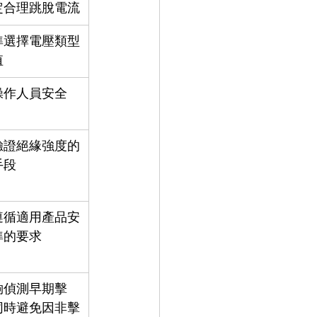
定合理跳脫電流
準選擇電壓類型
值
操作人員安全
驗證絕緣強度的
手段
遵循適用產品安
準的要求
夠偵測早期擊
同時避免因非擊