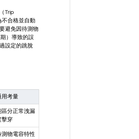
Trip 
為不合格並自動
要避免因待測物
t初期）導致的誤
過設定的跳脫
通用考量
能區分正常洩漏
實擊穿
待測物電容特性