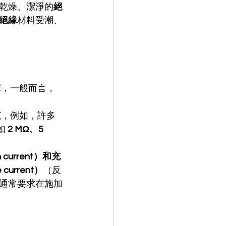
乾燥、潔淨的
絕
絕緣
材料受潮、
擇，一般而言，
值
，例如，許多
如 
2 MΩ、5 
 current）和充
current）
（反
通常要求在施加