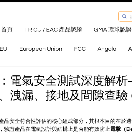
首頁
TR CU / EAC 產品認證
GMA 環球認證
EU
European Union
FCC
Angola
A
Bahrain
Belarus
Bermuda
Bhutan
：電氣安全測試深度解析
、洩漏、接地及間隙查驗 (
Canada
Chile
China
Colombia
E
au
Hong Kong
India
Indonesia
Isra
產品安全符合性評估的核心組成部分，其根本目的在於透
，驗證產品在電氣設計與結構上是否能有效防止
電擊（Elec