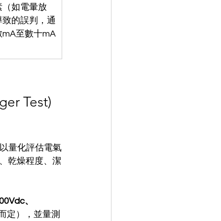
素（如電暈放
導致的誤判，通
mA至數十mA
er Test) 
以量化評估電氣
、乾燥程度、潔
00Vdc、
而定），並量測