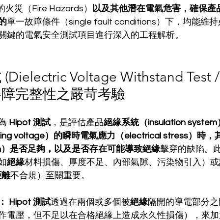
災（Fire Hazards）
以及其他潛在電氣危害，確保產
的
單一故障條件（single fault conditions）下，均
關鍵的電氣安全測試項目進行深入的工程解析。
electric Voltage Withstand Test /
 絕緣屏障完整性之嚴苛考驗
為 
Hipot 測試
，是評估產品
絕緣系統（insulation sys
g voltage）的瞬時電氣應力（electrical stress）
strength）是否足夠，以及是否存在可能導致絕緣
擊穿的缺陷。
如
絕緣
材料損傷、厚度不足、內部氣隙、污染物引入）或
距離
不合規）至關重要。
：
Hipot 測試
透過在兩個或多個被
絕緣
隔開的導電部分之
作電壓，但不足以在合格絕緣上造成永久性損傷），來加