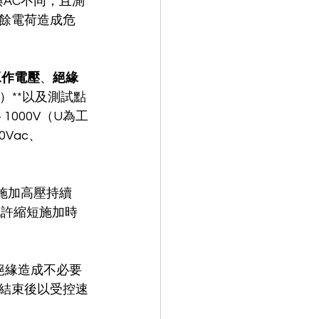
AC不同，且測
餘電荷造成危
工作電壓
、
絕緣
ry）**以及測試點
1000V（U為工
Vac、
求施加高壓持續 
，允許縮短施加時
絕緣造成不必要
結束後以受控速