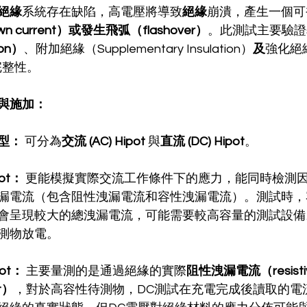
絕緣
系統存在缺陷，高電壓將導致
絕緣
崩潰，產生一個可
n current）或發生飛弧（flashover）
。此測試主要驗證
ion）
、附加絕緣（Supplementary Insulation）
及
強化絕緣（
的完整性。
與施加：
型：
 可分為
交流 (AC) Hipot
 與
直流 (DC) Hipot
。
pot：
 更能模擬實際交流工作條件下的應力，能同時檢測
漏電流（包含阻性洩漏電流和容性洩漏電流）。測試時，
會呈現較大的總洩漏電流，可能需要較高容量的測試設備
測物放電。
pot：
 主要量測的是通過絕緣的實際
阻性洩漏電流（resistive
nt）
，對於高容性待測物，DC測試在充電完成後讀取的電