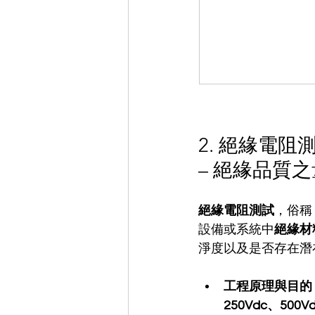
2. 絕緣電阻測試 (I
– 絕緣品質
絕緣電阻測試
，俗稱
設備或系統中
絕緣材
淨度以及是否存在潛
工程原理與目的
250Vdc、500V