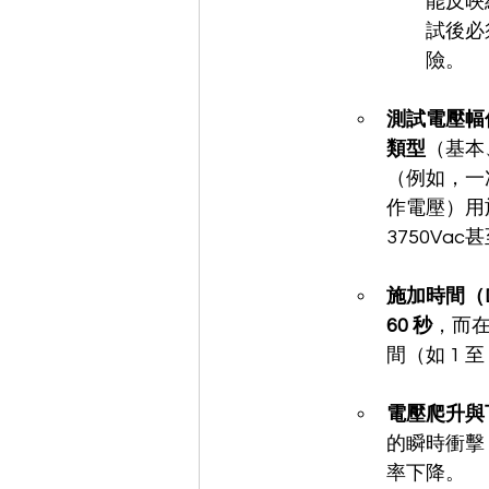
能反映
試後必
險。
測試電壓幅
類型
（基本、
（例如，一次
作電壓）用
3750Va
施加時間（Dw
60 秒
，而在
間（如 1 
電壓爬升與下降
的瞬時衝擊
率下降。