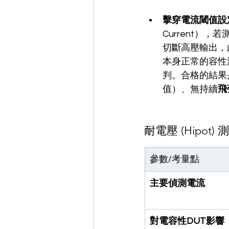
擊穿電流閾值設
Current
切斷高壓輸出，
本身正常的容性洩
判。合格的結果
值）、無持續
飛
耐電壓 (Hipo
參數/考量點
主要偵測電流
對電容性DUT影響