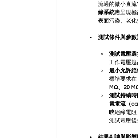
流過的微小直流
緣系統
應呈現極
表面污染、老化
測試條件與參數
測試電壓選
工作電壓越
最小允許絕
標準要求在 
MΩ、20 M
測試持續時
電電流（capac
映絕緣電阻
測試電壓後
結果判讀與影響