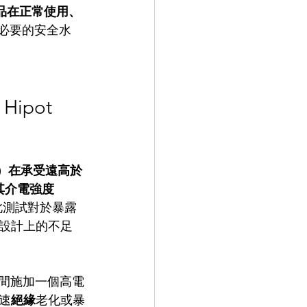
品在正常使用、
能維持必要的安全水
 Hipot 
tem）在承受遠高於
時，其介電強度
此測試對於暴露
設計上的不足
間施加一個高電
速
絕緣
老化或暴