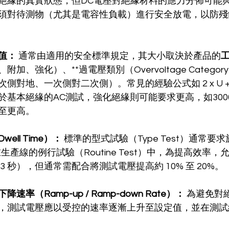
絕緣的真實狀態，但DC電壓對絕緣材料的應力分佈可能與
須對待測物（尤其是電容性負載）進行安全放電，以防殘
值：
 通常由適用的安全標準規定，其大小取決於產品的
附加、強化）、**過電壓類別（Overvoltage Catego
側對地、一次側對二次側）。常見的經驗公式如 2 x U + 
於基本絕緣的AC測試，強化絕緣則可能要求更高，如3000
c甚至更高。
ell Time）：
 標準的型式試驗（Type Test）通常要
生產線的例行試驗（Routine Test）中，為提高效率
至 3 秒），但通常需配合將測試電壓提高約 10% 至 20%。
速率（Ramp-up / Ramp-down Rate）：
 為避免對
，測試電壓應以受控的速率逐漸上升至設定值，並在測試