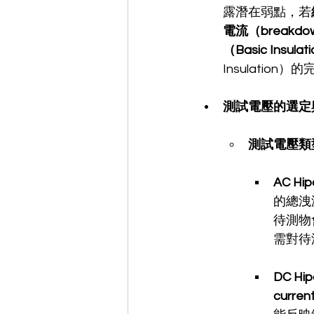
露潛在弱點，若
電流（breakdow
（Basic Insulat
Insulation）
測試電壓的選定
測試電壓類
AC Hi
的總洩
待測物
需對待
DC Hi
curre