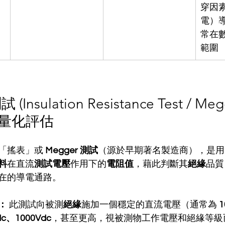
穿因
電）
常在數
範圍
nsulation Resistance Test / Megg
之量化評估
「搖表」或 
Megger 測試
（源於早期著名製造商），是用
料
在直流
測試電壓
作用下的
電阻值
，藉此判斷其
絕緣
品質
在的導電通路。
：
 此測試向被測
絕緣
施加一個穩定的直流電壓（通常為 
1
dc、1000Vdc
，甚至更高，視被測物工作電壓和絕緣等級