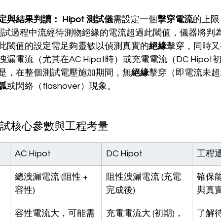
定與結果判讀：
Hipot 測試儀
需設定一個
擊穿電流
的上限（
），若測試過程中流經待測物絕緣的電流超過此閾值，儀器將判
此閾值的設定需足夠靈敏以偵測真實的
絕緣
擊穿，同時又
漏電流（尤其在AC Hipot時）或充電電流（DC Hipo
是，在整個測試電壓施加期間，無
絕緣
擊穿（即電流未超
弧
或閃絡（flashover）現象。
t) 測試核心參數與工程考量
AC Hipot
DC Hipot
工程
總洩漏電流 (阻性 + 
阻性洩漏電流 (充電
確保
容性)
完成後)
與真
容性電流大，可能需
充電電流大 (初期)，
了解