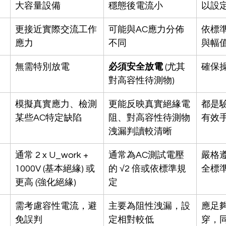
大容量設備
穩態後電流小
以設
更接近實際交流工作
可能與AC應力分佈
依標
應力
不同
與幅
無需特別放電
必須安全放電
 (尤其
確保
對高容性待測物)
模擬真實應力、檢測
更能反映真實絕緣電
都是
某些AC特定缺陷
阻、對高容性待測物
有效
洩漏判讀較清晰
通常 2 x U_work + 
通常為AC測試電壓
嚴格
1000V (基本絕緣) 或
的 √2 倍或依標準規
全標
更高 (強化絕緣)
定
需考慮容性電流，避
主要為阻性洩漏，設
應足
免誤判
定相對較低
穿，