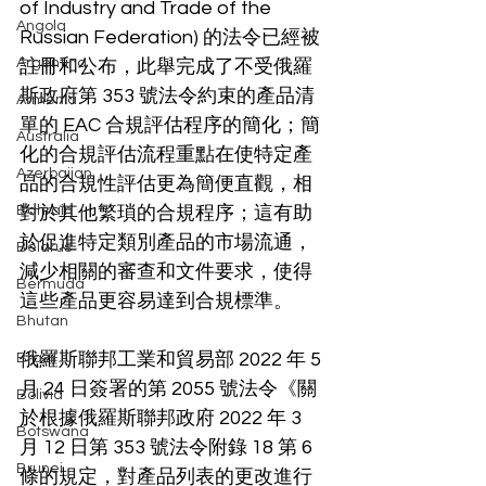
of Industry and Trade of the 
Angola
Russian Federation) 的法令已經被
Argentina
註冊和公布，此舉完成了不受俄羅
斯政府第 353 號法令約束的產品清
Armenia
單的 EAC 合規評估程序的簡化；簡
Australia
化的合規評估流程重點在使特定產
Azerbaijan
品的合規性評估更為簡便直觀，相
Bahrain
對於其他繁瑣的合規程序；這有助
於促進特定類別產品的市場流通，
Belarus
減少相關的審查和文件要求，使得
Bermuda
這些產品更容易達到合規標準。
Bhutan
俄羅斯聯邦工業和貿易部 2022 年 5 
Brazil
月 24 日簽署的第 2055 號法令《關
Bolivia
於根據俄羅斯聯邦政府 2022 年 3 
Botswana
月 12 日第 353 號法令附錄 18 第 6 
Brunei
條的規定，對產品列表的更改進行