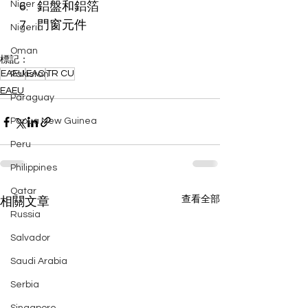
Niger
鋁盤和鋁箔
門窗元件
Nigeria
Oman
標記：
EAEU
EAC
TR CU
Pakistan
EAEU
Paraguay
Papua New Guinea
Peru
Philippines
Qatar
查看全部
相關文章
Russia
Salvador
Saudi Arabia
Serbia