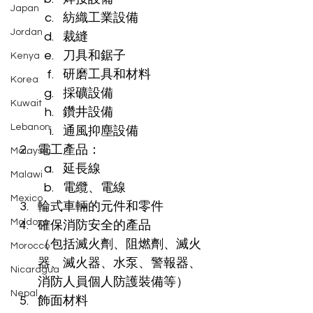
Japan
紡織工業設備
Jordan
裁縫
刀具和鋸子
Kenya
研磨工具和材料
Korea
採礦設備
Kuwait
鑽井設備
Lebanon
通風抑塵設備
電工產品：
Malaysia
延長線
Malawi
電纜、電線
Mexico
輪式車輛的元件和零件
Moldova
確保消防安全的產品
（包括滅火劑、阻燃劑、滅火
Morocco
器、滅火器、水泵、警報器、
Nicaragua
消防人員個人防護裝備等）
Nepal
飾面材料