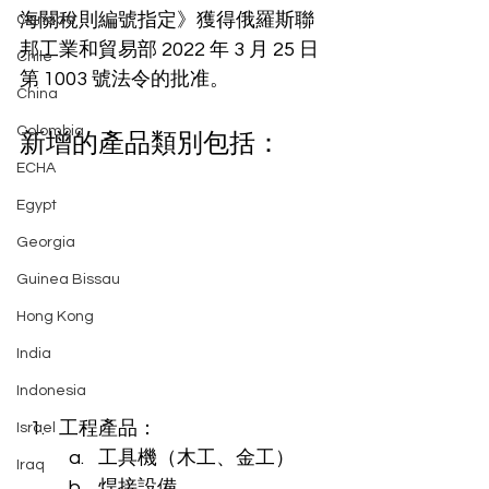
海關稅則編號指定》獲得俄羅斯聯
Canada
邦工業和貿易部 2022 年 3 月 25 日
Chile
第 1003 號法令的批准。
China
Colombia
新增的產品類別包括：
ECHA
Egypt
Georgia
Guinea Bissau
Hong Kong
India
Indonesia
工程產品：
Israel
工具機（木工、金工）
Iraq
焊接設備