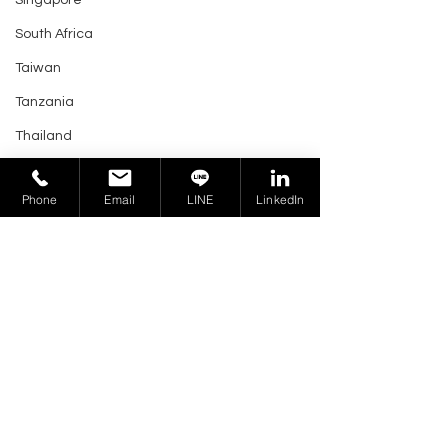
Singapore
South Africa
Taiwan
Tanzania
Thailand
Trinidad and Tobago
Phone
Email
LINE
LinkedIn
Tunisia
業務洽詢 >
UAE
Ukraine
United Kingdom
EAC 證書與 EAC 聲明之
歐亞經濟委員會
Venezuela
區別及申請流程
壓設備技術法規
Vietnam
Virgin Islands
俄羅斯商環宇產品認證
U.S.