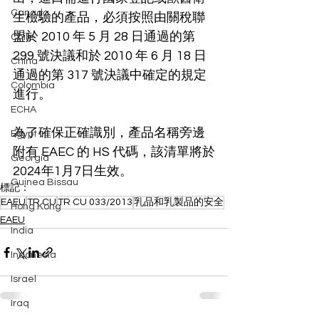
Canada
生檢驗的產品，必須按照由關稅聯
盟於 2010 年 5 月 28 日通過的第 
Chile
299 號決議和於 2010 年 6 月 18 日
China
通過的第 317 號決議中確定的規定
Colombia
進行。
ECHA
為了確保正確識別，產品名稱旁邊
Egypt
附有 EAEC 的 HS 代碼，該清單將於
Georgia
2024年1月7日生效。
Guinea Bissau
標記：
EAEU
TR CU
TR CU 033/2013
乳品和乳製品的安全
Hong Kong
EAEU
India
Indonesia
Israel
Iraq