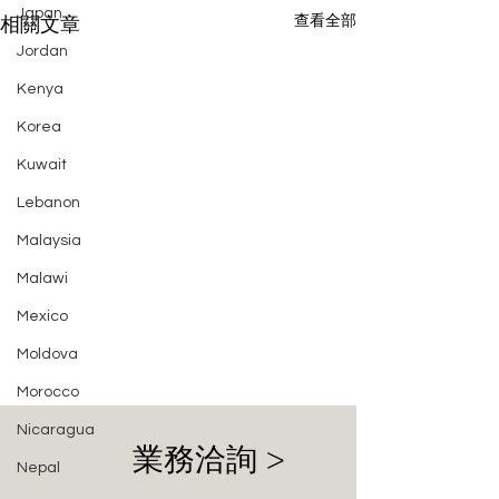
Japan
查看全部
相關文章
Jordan
Kenya
Korea
Kuwait
Lebanon
Malaysia
Malawi
Mexico
Moldova
Morocco
Nicaragua
業務洽詢 >
Nepal