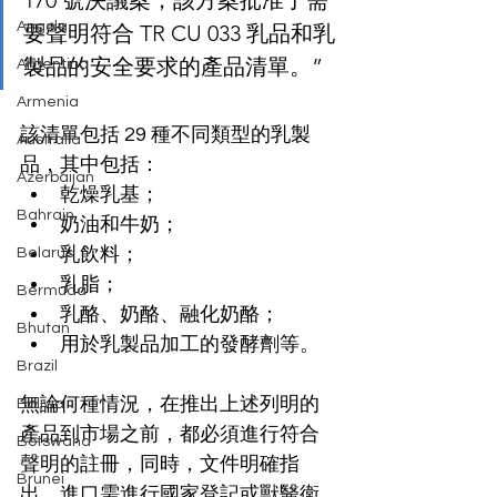
170 號決議案，該方案批准了需
Angola
要聲明符合 TR CU 033 乳品和乳
製品的安全要求的產品清單。”
Argentina
Armenia
該清單包括 29 種不同類型的乳製
Australia
品，其中包括：
Azerbaijan
乾燥乳基；
Bahrain
奶油和牛奶；
乳飲料；
Belarus
乳脂；
Bermuda
乳酪、奶酪、融化奶酪；
Bhutan
用於乳製品加工的發酵劑等。
Brazil
無論何種情況，在推出上述列明的
Bolivia
產品到市場之前，都必須進行符合
Botswana
聲明的註冊，同時，文件明確指
Brunei
出，進口需進行國家登記或獸醫衛