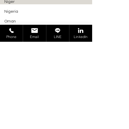
Niger
Nigeria
Oman
Pakistan
Phone
Email
LINE
LinkedIn
歐亞經濟委員會修改《TR CU
Paraguay
俄羅斯商環宇產品認證
024/2011》：油和脂肪產品規定的
Certification Group Taiwan
Papua New Guinea
新變革
241402 新北市三重區重新路五段
Peru
609 巷 4 號 9 樓之 5
Philippines
業務聯繫：
Qatar
PF02@cert-group.tw
Russia
來電洽詢：
Salvador
+886-2-2278 2699
Saudi Arabia
Serbia
Follow