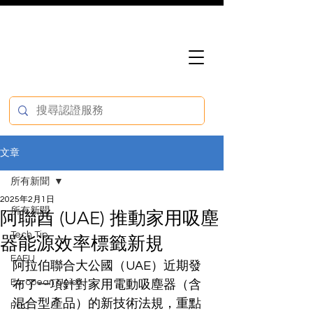
文章
所有新聞
2025年2月1日
所有新聞
阿聯酋 (UAE) 推動家用吸塵
Tech Tip
器能源效率標籤新規
EAEU
阿拉伯聯合大公國（UAE）近期發
European Union
布了一項針對家用電動吸塵器（含
混合型產品）的新技術法規，重點
FCC