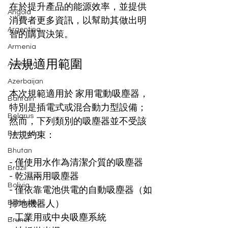
在於提升產品的能源效率，並提供
Angola
消費者更多資訊，以幫助其做出明
Argentina
智的購買決策。
Armenia
法規適用範圍
Australia
Azerbaijan
本次規範適用於 家用電動吸塵器，
Bahrain
特別是插電式或混合動力型設備；
Belarus
然而，下列類別的吸塵器並不受該
Bermuda
法規約束：
Bhutan
- 僅使用水作為清潔介質的吸塵器
Brazil
- 乾濕兩用吸塵器
Bolivia
- 僅依靠電池供電的自動吸塵器（如
Botswana
掃地機器人）
- 工業用或中央吸塵系統
Brunei