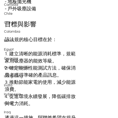
- 地板拋光機
Canada
- 戶外吸塵設備
Chile
目標與影響
China
Colombia
該法規的核心目標在於：
ECHA
Egypt
1. 建立清晰的能源消耗標準，規範
Georgia
家用吸塵器的能效等級。
Guinea Bissau
2. 確定能源性能測試方法，確保消
費者獲得準確的產品訊息。
Hong Kong
3. 推動節能家電的使用，減少能源
India
浪費。
Indonesia
4. 促進環境永續發展，降低碳排放
與電力消耗。
Israel
Iraq
透過這一措施，阿聯酋希望在提升