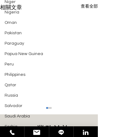
Niger
查看全部
相關文章
Nigeria
Oman
Pakistan
Paraguay
Papua New Guinea
Peru
Philippines
Qatar
Russia
Salvador
Saudi Arabia
業務洽詢 >
Serbia