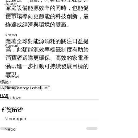
Japan
家庭設備能源效率的同時，也能促
Jordan
使市場導向更節能的科技創新，最
終達成經濟與環境的雙贏。
Kenya
Korea
隨著全球對能源消耗的關注日益提
Kuwait
高，此類能源效率標籤制度有助於
Lebanon
消費者選購更環保、高效的家電產
品，進一步推動可持續發展目標的
Malaysia
實現。
Malawi
標記：
Mexico
IA
GMA
Energy Label
UAE
UAE
Moldova
Morocco
Nicaragua
Nepal