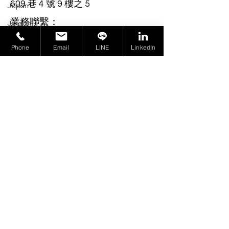
609 巷 4 號 9 樓之 5
Japan
業務聯繫：
Jordan
PF02@cert-group.tw
Kenya
Phone
Email
LINE
LinkedIn
來電洽詢：
Korea
+886-2-2278 2699
Kuwait
Lebanon
Follow
Malaysia
訂閱最新消息，我們將不定時
Malawi
將相關法規的更新或動態
Mexico
Email 給您。
Moldova
Morocco
Email
Subscribe
Nicaragua
Nepal