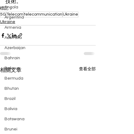
技術。
Angola
標記：
5G
Telecom
telecommunication
Ukraine
Argentina
Ukraine
Armenia
Australia
Azerbaijan
Bahrain
Belarus
查看全部
相關文章
Bermuda
Bhutan
Brazil
Bolivia
Botswana
Brunei