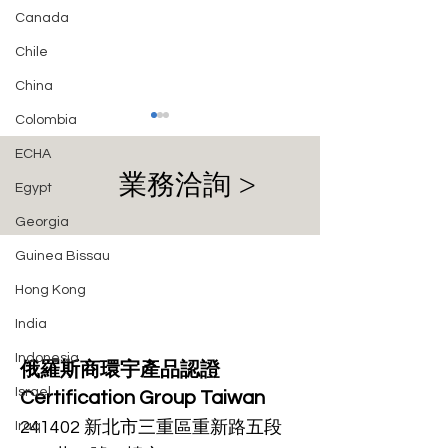
Canada
Chile
China
Colombia
ECHA
業務洽詢 >
Egypt
Georgia
Guinea Bissau
亞塞拜然開放 5945-6425
埃及國家電信管
Hong Kong
MHz 頻段
(NTRA) 推出eS
India
Indonesia
俄羅斯商環宇產品認證
Israel
Certification Group Taiwan
241402 新北市三重區重新路五段
Iraq