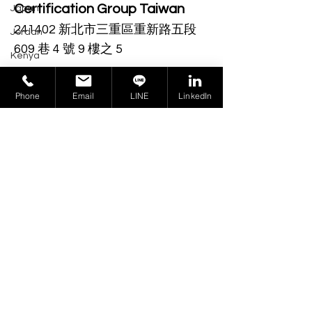
Certification Group Taiwan
Japan
241402 新北市三重區重新路五段
Jordan
609 巷 4 號 9 樓之 5
Kenya
業務聯繫：
Korea
PF02@cert-group.tw
Phone
Email
LINE
LinkedIn
Kuwait
來電洽詢：
Lebanon
+886-2-2278 2699
Malaysia
Malawi
Follow
Mexico
訂閱最新消息，我們將不定時
Moldova
將相關法規的更新或動態
Morocco
Email 給您。
Nicaragua
Email
Nepal