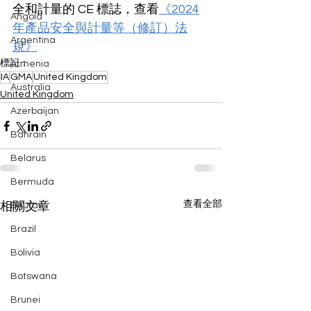
全和計量的 CE 標誌，查看
《2024
Angola
年產品安全與計量等（修訂）法
Argentina
規》
標記：
Armenia
IA
GMA
United Kingdom
Australia
United Kingdom
Azerbaijan
Bahrain
Belarus
Bermuda
查看全部
相關文章
Bhutan
Brazil
Bolivia
Botswana
Brunei