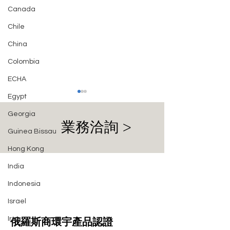
Canada
Chile
China
Colombia
ECHA
Egypt
Georgia
業務洽詢 >
Guinea Bissau
Hong Kong
India
Bellis 發布通知：白俄羅斯
體育器材列入歐
Indonesia
EAC 現場工廠檢查成為強
盟 (EAEU) 強
制性規定
品統一清單
Israel
Iraq
俄羅斯商環宇產品認證