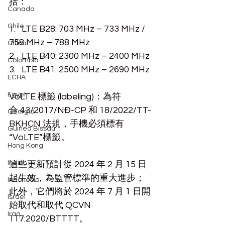
括：
Canada
Chile
1.   
LTE B28: 703 MHz – 733 MHz / 
758 MHz – 788 MHz
China
2.   
LTE B40: 2300 MHz – 2400 MHz
Colombia
3.   
LTE B41: 2500 MHz – 2690 MHz
ECHA
Egypt
VoLTE 標籤 (labeling)：為符
合 43/2017/NĐ-CP 和 18/2022/TT-
Georgia
BKHCN 法規，手機必須標有
Guinea Bissau
“VoLTE”標籤。
Hong Kong
India
這些更新預計從 2024 年 2 月 15 日
起生效，為監管標準的重大進步；
Indonesia
此外，它們將於 2024 年 7 月 1 日開
Israel
始取代和取代 QCVN 
Iraq
117:2020/BTTTT。