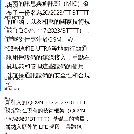
越南的訊息與通訊部（MIC）發
Angola
布了一份名為20/2023/TT-BTTTT
Argentina
的通函，以及相應的國家技術規
Armenia
範（
QCVN 117:2023/BTTTT
）；
Australia
這些文件專注於GSM、W-
CDMA和E-UTRA等地面行動通
Azerbaijan
訊用戶設備的無線接入，重點在
Bahrain
於規範和管理這些設備的使用，
Belarus
以確保通訊設備的安全性和合規
Bermuda
性。
Bhutan
Brazil
新引入的 
QCVN 117:2023/BTTTT
Bolivia
規定為在現有的技術框架（QCVN 
117:2020/BTTTT）基礎上的擴展，
Botswana
並納入額外的 LTE 頻段，具體包
Brunei