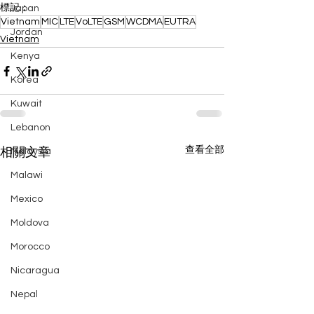
標記：
Japan
Vietnam
MIC
LTE
VoLTE
GSM
WCDMA
EUTRA
Jordan
Vietnam
Kenya
Korea
Kuwait
Lebanon
查看全部
相關文章
Malaysia
Malawi
Mexico
Moldova
Morocco
Nicaragua
Nepal