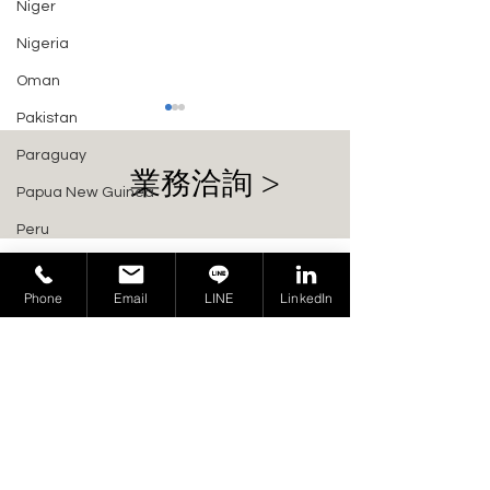
Niger
Nigeria
Oman
Pakistan
Paraguay
業務洽詢 >
Papua New Guinea
Peru
Philippines
沙烏地阿拉伯延長 5G n71
越南 MIC 公布
Phone
Email
LINE
LinkedIn
Qatar
頻段的執行日期
《12/2023/TT-
描述 IMT 行動
Russia
段規劃
Salvador
俄羅斯商環宇產品認證
Certification Group Taiwan
Saudi Arabia
241402 新北市三重區重新路五段
Serbia
609 巷 4 號 9 樓之 5