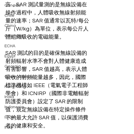
言，SAR 測試量測的是無線設備在
Canada
操作過程中，人體吸收無線射頻能
Chile
量的速率；SAR 值通常以瓦特/每公
China
斤（W/kg）為單位，表示每公斤人
Colombia
體組織吸收的電磁能量。
ECHA
SAR 測試的目的是確保無線設備的
Egypt
射頻輻射水準不會對人體健康造成
Georgia
有害影響，SAR 值越高，表示人體
Guinea Bissau
吸收的射頻能量越多，因此，國際
標準機構如 IEEE（電氣電子工程師
Hong Kong
學會）和 ICNIRP（國際非電離輻射
India
防護委員會）設定了 SAR 的限制
Indonesia
值，規定無線設備在特定操作條件
下的最大允許 SAR 值，以保護消費
Israel
者的健康和安全。
Iraq