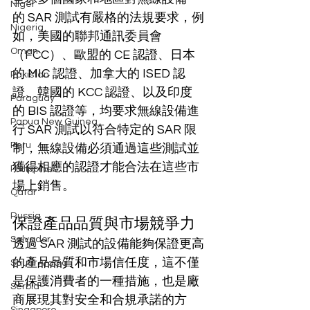
Niger
的 SAR 測試有嚴格的法規要求，例
Nigeria
如，美國的聯邦通訊委員會
Oman
（FCC）、歐盟的 CE 認證、日本
的 MIC 認證、加拿大的 ISED 認
Pakistan
證、韓國的 KCC 認證、以及印度
Paraguay
的 BIS 認證等，均要求無線設備進
Papua New Guinea
行 SAR 測試以符合特定的 SAR 限
Peru
制，無線設備必須通過這些測試並
獲得相應的認證才能合法在這些市
Philippines
場上銷售。
Qatar
Russia
保證產品品質與市場競爭力
Salvador
透過 SAR 測試的設備能夠保證更高
的產品品質和市場信任度，這不僅
Saudi Arabia
是保護消費者的一種措施，也是廠
Serbia
商展現其對安全和合規承諾的方