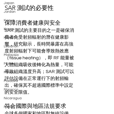
Japan
SAR 測試的必要性
Jordan
Kenya
保障消費者健康與安全
Korea
SAR 測試的主要目的之一是確保消
費者免受射頻輻射的潛在健康影
Kuwait
響，研究顯示，長時間暴露在高強
Lebanon
度射頻輻射下可能會導致熱效應
Malaysia
（tissue heating），即 RF 能量被
Malawi
人體組織吸收後轉化為熱量，可能
導致組織溫度升高；SAR 測試可以
Mexico
評估設備在正常運行下的射頻輸
Moldova
出，確保其不超過國際標準中設定
Morocco
的安全限值。
Nicaragua
符合國際與地區法規要求
Nepal
全球多個國家和地區對無線設備