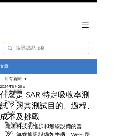
文章
所有新聞
2024年8月26日
所有新聞
什麼是 SAR 特定吸收率測
Tech Tip
試？與其測試目的、過程、
EAEU
成本及挑戰
European Union
隨著科技的進步和無線設備的普
FCC
及，無線通訊設備如手機、Wi-Fi 路