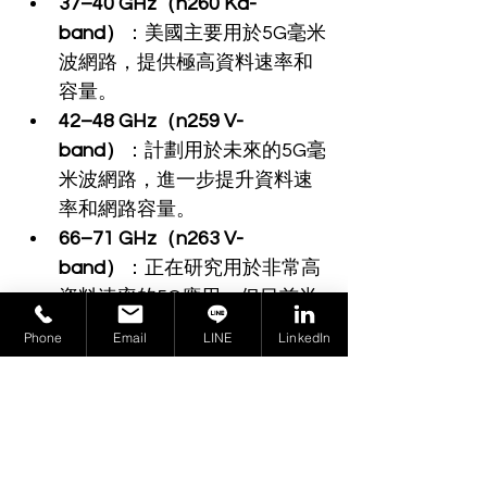
37–40 GHz（n260 Ka-
band）
：美國主要用於5G毫米
波網路，提供極高資料速率和
容量。
42–48 GHz（n259 V-
band）
：計劃用於未來的5G毫
米波網路，進一步提升資料速
率和網路容量。
66–71 GHz（n263
V-
band）
：正在研究用於非常高
資料速率的5G應用，但目前尚
未大規模商用。
Phone
Email
LINE
LinkedIn
SAR 測試的成本與挑戰
SAR（特定吸收率）測試是保障無
線設備對人體健康安全的關鍵步