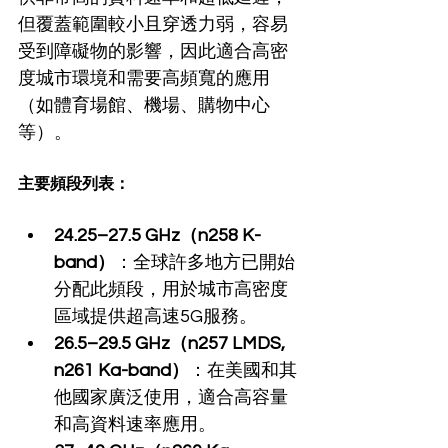
但覆蓋範圍較小且穿透力弱，容易
受到障礙物的影響，因此適合高密
度城市環境和需要高頻寬的應用
（如體育場館、機場、購物中心
等）。
主要頻段列表：
24.25–27.5 GHz（n258 K-
band）
：全球許多地方已開始
分配此頻段，用於城市高密度
區域提供超高速5G服務。
26.5–29.5 GHz（n257 LMDS, 
n261
Ka-band）
：在美國和其
他國家廣泛使用，適合高容量
和高資料速率應用。