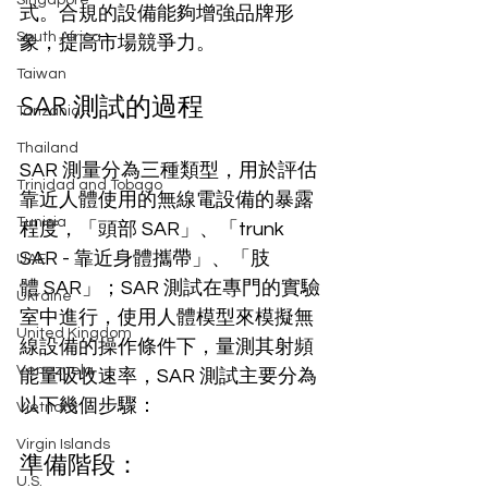
Singapore
式。合規的設備能夠增強品牌形
South Africa
象，提高市場競爭力。
Taiwan
SAR 測試的過程
Tanzania
Thailand
SAR 測量分為三種類型，用於評估
Trinidad and Tobago
靠近人體使用的無線電設備的暴露
Tunisia
程度，「頭部 SAR」、「trunk 
SAR - 靠近身體攜帶」、「肢
UAE
體 SAR」；SAR 測試在專門的實驗
Ukraine
室中進行，使用人體模型來模擬無
United Kingdom
線設備的操作條件下，量測其射頻
Venezuela
能量吸收速率，SAR 測試主要分為
以下幾個步驟：
Vietnam
Virgin Islands
準備階段：
U.S.