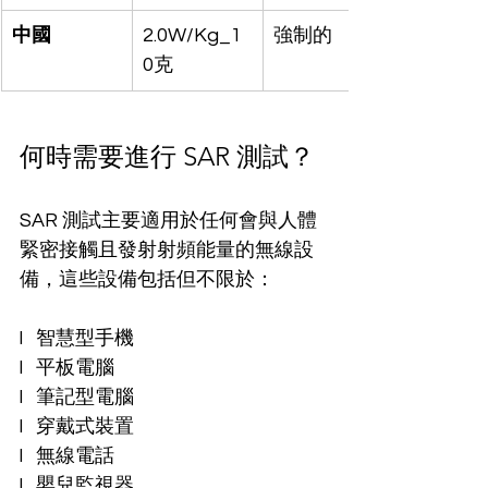
中國
2.0W/Kg_1
強制的
0克
何時需要進行 SAR 測試？
SAR 測試主要適用於任何會與人體
緊密接觸且發射射頻能量的無線設
備，這些設備包括但不限於：
l   智慧型手機
l   平板電腦
l   筆記型電腦
l   穿戴式裝置
l   無線電話
l   嬰兒監視器