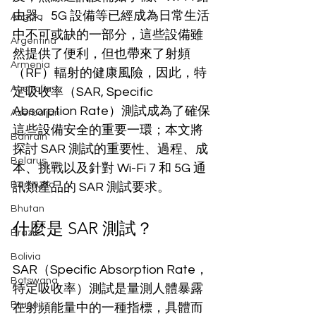
由器、5G 設備等已經成為日常生活
Angola
中不可或缺的一部分，這些設備雖
Argentina
然提供了便利，但也帶來了射頻
Armenia
（RF）輻射的健康風險，因此，特
Australia
定吸收率（SAR, Specific 
Absorption Rate）測試成為了確保
Azerbaijan
這些設備安全的重要一環；本文將
Bahrain
探討 SAR 測試的重要性、過程、成
Belarus
本、挑戰以及針對 Wi-Fi 7 和 5G 通
Bermuda
訊類產品的 SAR 測試要求。
Bhutan
什麼是 SAR 測試？
Brazil
Bolivia
SAR（Specific Absorption Rate，
Botswana
特定吸收率）測試是量測人體暴露
Brunei
在射頻能量中的一種指標，具體而