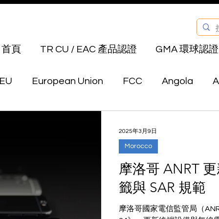
首頁
TR CU / EAC 產品認證
GMA 環球認證
EU
European Union
FCC
Angola
A
Bahrain
Belarus
Bermuda
Bhutan
2025年3月9日
Morocco
Canada
Chile
China
Colombia
E
摩洛哥 ANRT
籤與 SAR 規範
au
Hong Kong
India
Indonesia
Isra
摩洛哥國家電信監管局（ANR