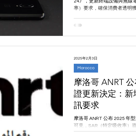
24》，更新終端設備與無線電
率）要求，確保消費者透明獲取 
年 5 月 1 日生效，適用
設備。未符合規範者恐面臨
2025年2月3日
Morocco
摩洛哥 ANRT 公
證更新決定：新增
訊要求
摩洛哥 ANRT 公布 202
可見，SAR（特定吸收率）
機、平板、智慧手錶等；⚠️ 202