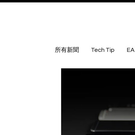
所有新聞
Tech Tip
EA
Australia
Azerbaijan
Botswana
Brunei
Georgia
Guinea Biss