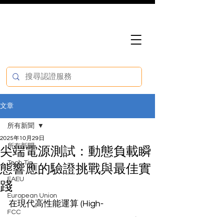
文章
所有新聞
2025年10月29日
所有新聞
尖端電源測試：動態負載瞬
Tech Tip
態響應的驗證挑戰與最佳實
EAEU
踐
European Union
在現代高性能運算 (High-
FCC