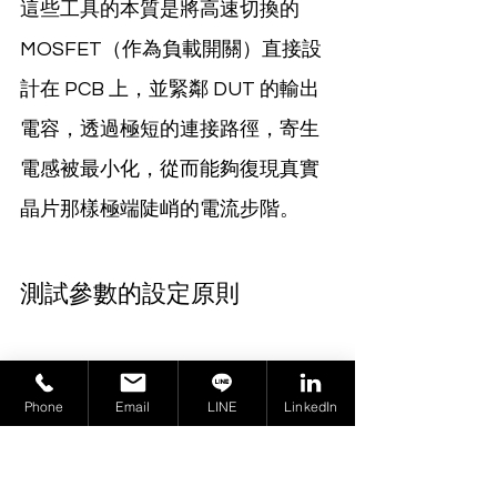
這些工具的本質是將高速切換的 
MOSFET（作為負載開關）直接設
計在 PCB 上，並緊鄰 DUT 的輸出
電容，透過極短的連接路徑，寄生
電感被最小化，從而能夠復現真實
晶片那樣極端陡峭的電流步階。
測試參數的設定原則
負載步階 (Load Step) 的定義：
Phone
Email
LINE
LinkedIn
如何根據目標應用選擇合適的電流
大小