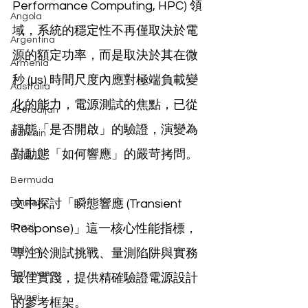
Performance Computing, HPC) 領
Angola
域，系統的穩定性不再僅取決於電
Argentina
源的額定功率，而是取決於其在微
Armenia
秒 (μs) 時間尺度內應對極端負載變
Australia
化的能力，電源測試的焦點，已從
Azerbaijan
靜態「是否開啟」的驗證，演變為
Bahrain
對動態「如何響應」的嚴苛拷問。
Belarus
Bermuda
文中探討「瞬態響應 (Transient 
Bhutan
Brazil
Response)」這一核心性能指標，
Bolivia
專注於測試挑戰、量測陷阱與實務
Botswana
最佳實踐，提供精確驗證電源設計
Brunei
的參考框架。