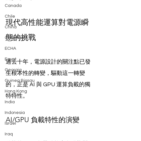
Canada
Chile
現代高性能運算對電源瞬
China
態的挑戰
Colombia
ECHA
Egypt
過去十年，電源設計的關注點已發
Georgia
生根本性的轉變，驅動這一轉變
Guinea Bissau
的，正是 AI 與 GPU 運算負載的獨
Hong Kong
特特性。
India
Indonesia
AI/GPU 負載特性的演變
Israel
Iraq