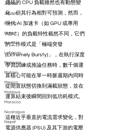
傳統的 CPU 負載雖然也有動態變
Japan
化，但其行為相對可預測，然而，
Jordan
現代 AI 加速卡（如 GPU 或專用 
Kenya
Korea
ASIC）的負載特性截然不同，它們
Kuwait
的工作模式是「極端突發 
Lebanon
(Extremely Bursty)」，在執行深度
Malaysia
學習訓練或推論任務時，數千個運
Malawi
算核心可能在單一時脈週期內同時
Mexico
從閒置狀態切換到滿載狀態，並在
Moldova
運算結束後瞬間回到低功耗模式。
Morocco
Nicaragua
這種近乎垂直的電流需求變化，對
Nepal
電源供應器 (PSU) 及其下游的電壓