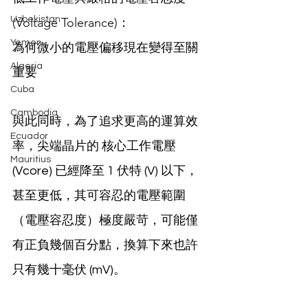
Uzbekistan
(Voltage Tolerance)：
Yemen
為何微小的電壓偏移現在變得至關
Algeria
重要
Cuba
Cambodia
與此同時，為了追求更高的運算效
Ecuador
率，尖端晶片的 核心工作電壓 
Mauritius
(Vcore) 已經降至 1 伏特 (V) 以下，
甚至更低，其可容忍的電壓範圍
（電壓容忍度）極度嚴苛，可能僅
有正負幾個百分點，換算下來也許
只有幾十毫伏 (mV)。