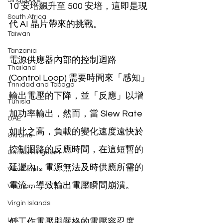
Singapore
10 安培飆升至 500 安培，這即是現
South Africa
代 AI 晶片帶來的挑戰。
Taiwan
Tanzania
電源供應器內部的控制迴路 
Thailand
(Control Loop) 需要時間來「感知」
Trinidad and Tobago
輸出電壓的下降，並「反應」以增
Tunisia
加功率輸出，然而，當 Slew Rate 
UAE
如此之高，負載的變化速度遠快於
Ukraine
控制迴路的反應時間，在這短暫的
United Kingdom
延遲內，電源無法及時供應所需的
Venezuela
電流，導致輸出電壓瞬間崩潰。
Vietnam
Virgin Islands
低工作電壓與嚴格的電壓容忍度 
U.S.