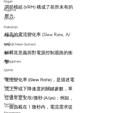
Niger
調節模組 (VRM) 構成了前所未有的
Nigeria
壓力。
Oman
Pakistan
極高的電流變化率 (Slew Rate, A/
Paraguay
μs)：
Papua New Guinea
解釋其意義與對電源控制迴路的衝
Peru
擊
Philippines
Qatar
Russia
電流變化率 (Slew Rate)，是描述電
Salvador
流上升或下降速度的關鍵參數，單
Saudi Arabia
位通常是安培/微秒 (A/μs)；例如，
Serbia
一個負載在 1 微秒內，電流需求從 