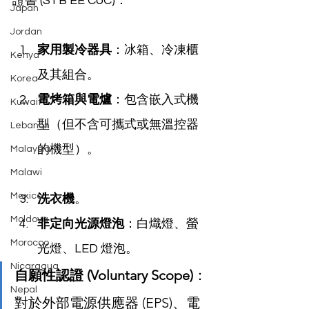
證書 (STB EE CoC)：
Japan
Jordan
家用製冷器具
：冰箱、冷凍櫃
Kenya
及其組合。
Korea
電烤箱與電爐
：包含嵌入式機
Kuwait
型（但不含可攜式或無溫控器
Lebanon
的機型）。
Malaysia
Malawi
Mexico
洗衣機
。
Moldova
非定向光源燈泡
：白熾燈、螢
Morocco
光燈、LED 燈泡。
Nicaragua
自願性認證 (Voluntary Scope)
：
Nepal
對於外部電源供應器 (EPS)、電