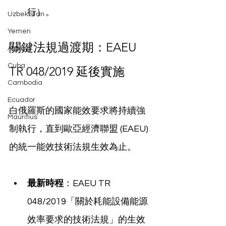
行）。
Uzbekistan
Yemen
關鍵法規過渡期：EAEU 
Algeria
Cuba
TR 048/2019 延後實施
Cambodia
Ecuador
白俄羅斯的國家能效要求將持續強
Mauritius
制執行，直到歐亞經濟聯盟 (EAEU) 
的統一能效技術法規生效為止。
最新時程
：EAEU TR 
048/2019「關於耗能設備能源
效率要求的技術法規」的生效