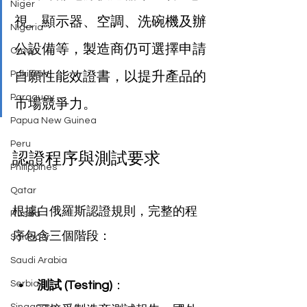
Niger
視、顯示器、空調、洗碗機及辦
Nigeria
公設備等，製造商仍可選擇申請
Oman
自願性能效證書，以提升產品的
Pakistan
Paraguay
市場競爭力。
Papua New Guinea
Peru
認證程序與測試要求
Philippines
Qatar
根據白俄羅斯認證規則，完整的程
Russia
序包含三個階段：
Salvador
Saudi Arabia
Serbia
測試 (Testing)
：