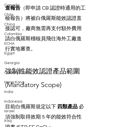
Canada
查報告
（即申請 CB 認證時通用的工
Chile
檢報告）將被白俄羅斯能效認證直
China
接認可，廠商無需再支付額外費用
Colombia
請白俄羅斯稽核員飛往海外工廠進
ECHA
行實地審查。
Egypt
Georgia
強制性能效認證產品範圍 
Guinea Bissau
Hong Kong
(Mandatory Scope)
India
Indonesia
目前白俄羅斯規定以下 
四類產品
 必
Israel
須強制取得效期 5 年的能效符合性
Iraq