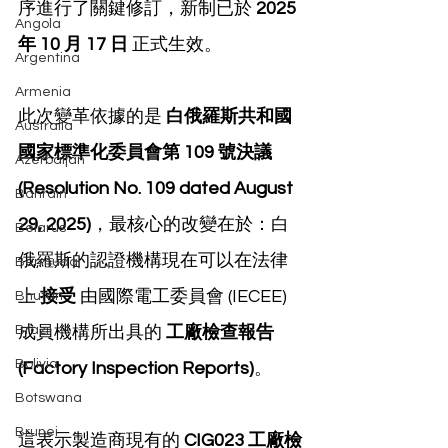
序進行了關鍵修訂，新制已於 
2025 
Angola
年 10 月 17 日
 正式生效。
Argentina
Armenia
此次變革依據的是 
白俄羅斯共和國
Australia
國家標準化委員會第 109 號決議 
Azerbaijan
(Resolution No. 109 dated August 
Bahrain
29, 2025)
，最核心的改變在於：白
Belarus
俄羅斯的認證機構現在可以在法律
Bermuda
上 
接受
 由國際電工委員會 (IECEE) 
Bhutan
Brazil
成員機構所出具的 
工廠檢查報告 
Bolivia
(Factory Inspection Reports)
。
Botswana
Brunei
這表示製造商現有的 
CIG023 工廠檢