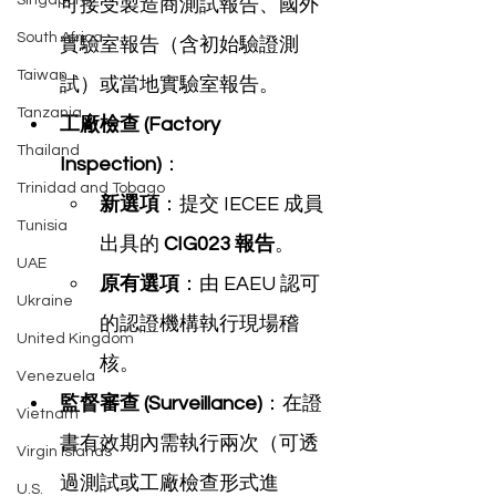
Singapore
可接受製造商測試報告、國外
South Africa
實驗室報告（含初始驗證測
Taiwan
試）或當地實驗室報告。
Tanzania
工廠檢查 (Factory 
Thailand
Inspection)
：
Trinidad and Tobago
新選項
：提交 IECEE 成員
Tunisia
出具的 
CIG023 報告
。
UAE
原有選項
：由 EAEU 認可
Ukraine
的認證機構執行現場稽
United Kingdom
核。
Venezuela
監督審查 (Surveillance)
：在證
Vietnam
書有效期內需執行兩次（可透
Virgin Islands
過測試或工廠檢查形式進
U.S.