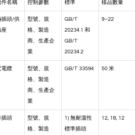
組件名稱
控制參數
標準
樣品數量
輛插頭/供
型號、規
GB/T 
9–22
插座
格、製造
20234.1 和 
商、生產企
GB/T 
業
20234.2
電電纜
型號、規
GB/T 33594
50 米
格、製造
商、生產企
業
準插頭
型號、規
1) 無耐溫性
12, 18, 12
格、製造
標準插頭: 