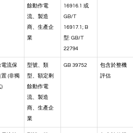
餘動作電
16916.1 或 
流、製造
GB/T 
商、生產企
16917.1; B
業
型: GB/T 
22794
餘電流保
型號、類
GB 39752
包含於整機
置 (非獨
型、額定剩
評估
)
餘動作電
流、製造
商、生產企
業