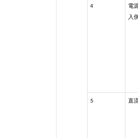
4
電源
入側
5
直