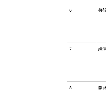
6
接
7
繼
8
斷