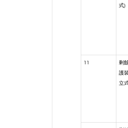
式)
11
剩
護裝
立式