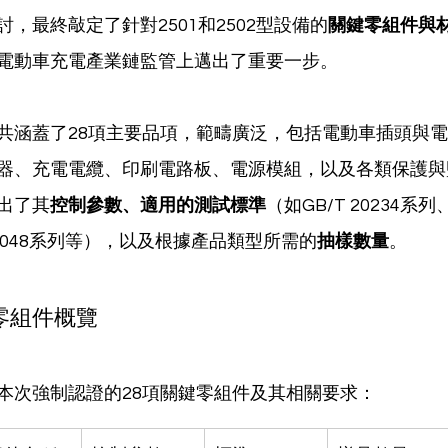
，最終敲定了針對2501和2502型設備的
關鍵零組件與
電動車充電產業鏈監管上邁出了重要一步。
共涵蓋了28項主要品項，範疇廣泛，包括電動車插頭與
器、充電電纜、印刷電路板、電源模組，以及各類保護與
出了其
控制參數、適用的測試標準
（如GB/T 20234系列、
T 14048系列等），以及根據產品類型所需的
抽樣數量
。
零組件概覽
本次強制認證的28項關鍵零組件及其相關要求：