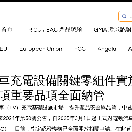
首頁
TR CU / EAC 產品認證
GMA 環球認證
EU
European Union
FCC
Angola
A
Bahrain
Belarus
Bermuda
Bhutan
車充電設備關鍵零組件實
8項重要品項全面納管
Canada
Chile
China
Colombia
E
車（EV）充電基礎設施市場、提升產品安全與品質，中
據2024年第50號公告，自2025年3月1日起正式對電動
au
Hong Kong
India
Indonesia
Isra
CC）。目前，指定認證機構已全面開放相關申請。在此背景