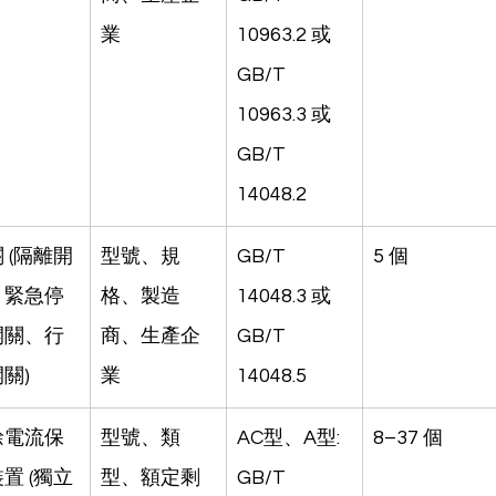
業
10963.2 或 
GB/T 
10963.3 或 
GB/T 
14048.2
 (隔離開
型號、規
GB/T 
5 個
、緊急停
格、製造
14048.3 或 
開關、行
商、生產企
GB/T 
關)
業
14048.5
餘電流保
型號、類
AC型、A型: 
8–37 個
置 (獨立
型、額定剩
GB/T 