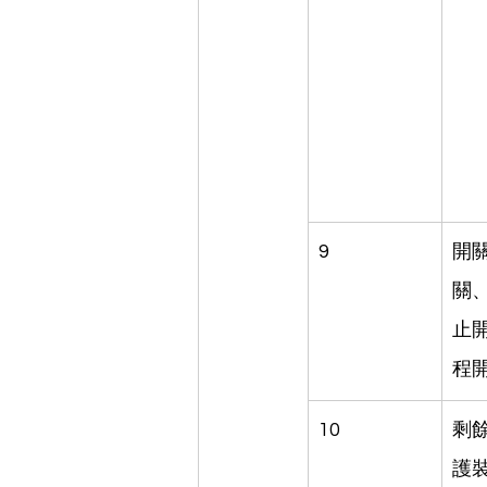
9
開關
關
止
程開
10
剩
護裝