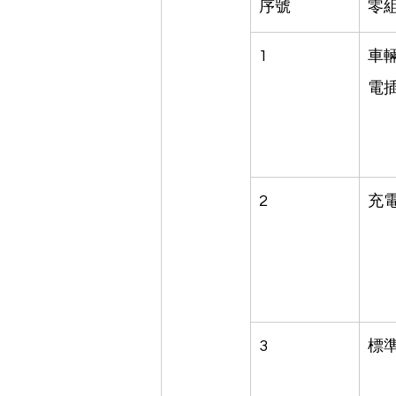
序號
零
1
車
電
2
充
3
標