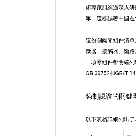
術專家組經過深入研討
單
，這標誌著中國在
這份關鍵零組件清單
斷器、接觸器、斷路
一項零組件都明確列
GB 39752和GB/
強制認證的關鍵
以下表格詳細列出了