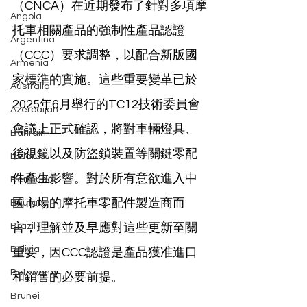
（CNCA）在近期發布了針對多項摩
Angola
托車相關產品的強制性產品認證
Argentina
（CCC）要求調整，以配合新版國
Armenia
家標準的實施。這些重要變革已於
Australia
2025年6月舉行的TC12技術委員會
Azerbaijan
會議上正式確認，將對車輛燈具、
Bahrain
後視鏡以及防盜鎖裝置等關鍵零配
Belarus
件產生影響。對於所有意欲進入中
Bermuda
國市場的摩托車零配件製造商而
Bhutan
Brazil
言，理解並及早應對這些更新至關
Bolivia
重要，因CCC認證是產品獲准進口
Botswana
和銷售的必要前提。
Brunei