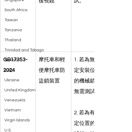
Singapore
後視鏡
試。
South Africa
Taiwan
Tanzania
Thailand
Trinidad and Tobago
GB17353-
摩托車和輕
1. 若為無固
Tunisia
2024
便摩托車防
定安裝位置
UAE
Ukraine
盜鎖裝置
的機械鎖，
United Kingdom
無需測試；
Venezuela
Vietnam
2. 若為有固
Virgin Islands
定位置的機
U.S.