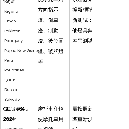
Niger
方向指示
據新標準重
Nigeria
燈、倒車
新測試；其
Oman
燈、制動
他燈具無需
Pakistan
燈、後位置
差異測試。
Paraguay
Papua New Guinea
燈、號牌燈
Peru
等
Philippines
Qatar
Russia
Salvador
GB11564-
摩托車和輕
需按照新標
Saudi Arabia
2024
便摩托車用
準重新測
Serbia