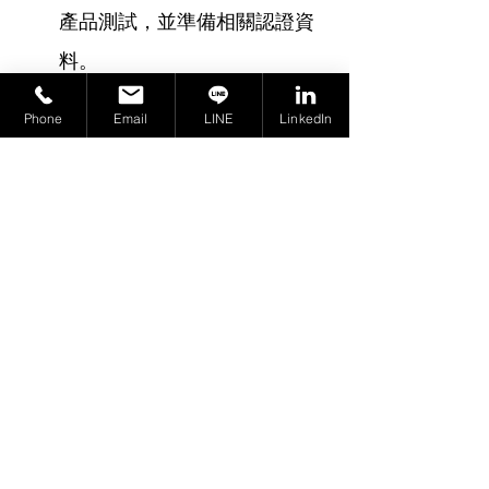
產品測試，並準備相關認證資
料。
關注新產品開發：
 對於新開發
Phone
Email
LINE
LinkedIn
或計畫進入中國市場的摩托車
零配件，必須從設計階段就完
全符合新標準要求。
摩托車零配件企業應密切關注CNCA
的最新動態，並與專業認證機構合
作，確保其產品順利通過CCC認
證，維持在中國市場的競爭力。
標記：
CCC
GB標準
CNCA