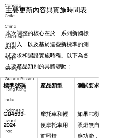
Canada
主要更新內容與實施時間表
Chile
China
本次調整的核心在於一系列新國標
Colombia
的引入，以及基於這些新標準的測
ECHA
試要求和認證實施時程。以下為各
Egypt
主要產品類別的具體變動：
Georgia
Guinea Bissau
標準號碼
產品類型
測試要求
Hong Kong
India
Indonesia
GB4599-
摩托車和輕
如果F3類前
Israel
2024
便摩托車用
照燈無自適
Iraq
前照燈
應功能，無