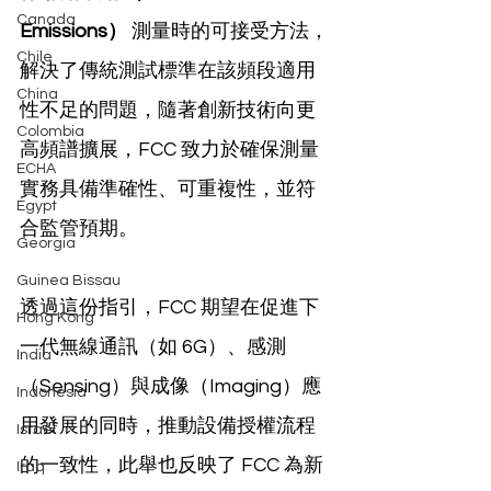
Canada
Emissions）
 測量時的可接受方法，
Chile
解決了傳統測試標準在該頻段適用
China
性不足的問題，隨著創新技術向更
Colombia
高頻譜擴展，FCC 致力於確保測量
ECHA
實務具備準確性、可重複性，並符
Egypt
合監管預期。
Georgia
Guinea Bissau
透過這份指引，FCC 期望在促進下
Hong Kong
一代無線通訊（如 6G）、感測
India
（Sensing）與成像（Imaging）應
Indonesia
用發展的同時，推動設備授權流程
Israel
的一致性，此舉也反映了 FCC 為新
Iraq