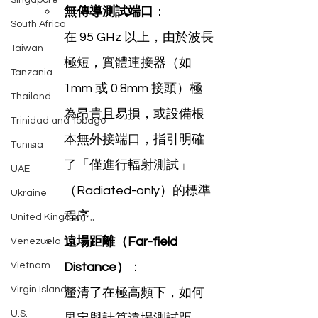
Singapore
無傳導測試端口
：
South Africa
在 95 GHz 以上，由於波長
Taiwan
極短，實體連接器（如 
Tanzania
1mm 或 0.8mm 接頭）極
Thailand
為昂貴且易損，或設備根
Trinidad and Tobago
本無外接端口，指引明確
Tunisia
了「僅進行輻射測試」
UAE
（Radiated-only）的標準
Ukraine
程序。
United Kingdom
遠場距離（Far-field 
Venezuela
Vietnam
Distance）
：
Virgin Islands
釐清了在極高頻下，如何
U.S.