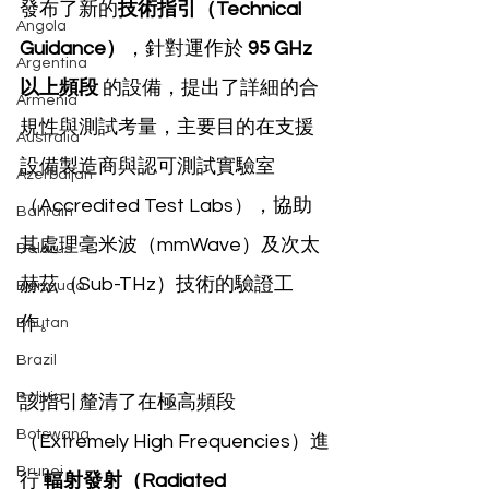
發布了新的
技術指引（Technical 
Angola
Guidance）
，針對運作於 
95 GHz 
Argentina
以上頻段
 的設備，提出了詳細的合
Armenia
規性與測試考量，主要目的在支援
Australia
設備製造商與認可測試實驗室
Azerbaijan
（Accredited Test Labs），協助
Bahrain
其處理毫米波（mmWave）及次太
Belarus
赫茲（Sub-THz）技術的驗證工
Bermuda
作。
Bhutan
Brazil
Bolivia
該指引釐清了在極高頻段
Botswana
（Extremely High Frequencies）進
Brunei
行 
輻射發射（Radiated 