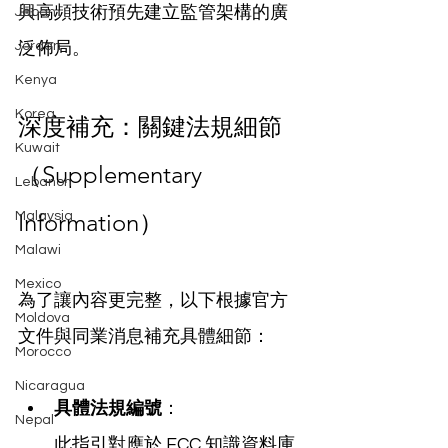
興高頻技術預先建立監管架構的廣
Japan
Jordan
泛佈局。
Kenya
Korea
深度補充：關鍵法規細節
Kuwait
（Supplementary 
Lebanon
Information）
Malaysia
Malawi
Mexico
為了讓內容更完整，以下根據官方
Moldova
文件與同業消息補充具體細節：
Morocco
Nicaragua
具體法規編號
：
Nepal
此指引對應於 FCC 知識資料庫