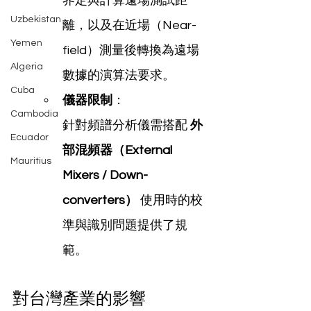
界定與計算遠場測試距
Uzbekistan
離，以及在近場（Near-
Yemen
field）測量後轉換為遠場
Algeria
數據的演算法要求。
Cuba
儀器限制
：
Cambodia
針對頻譜分析儀需搭配 
外
Ecuador
部混頻器（External 
Mauritius
Mixers / Down-
converters）
 使用時的校
準與識別問題提供了規
範。
對台灣產業的影響