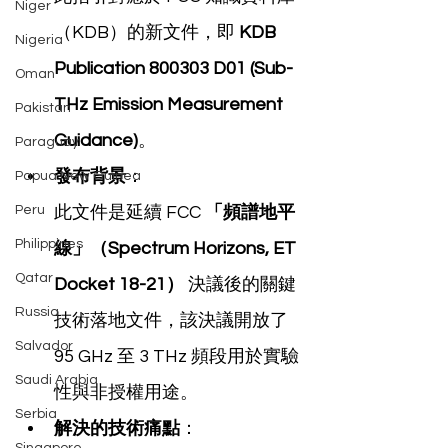
Niger
（KDB）的新文件，即 
KDB 
Nigeria
Publication 800303 D01 (Sub-
Oman
THz Emission Measurement 
Pakistan
Guidance)
。
Paraguay
發布背景
：
Papua New Guinea
Peru
此文件是延續 FCC 
「頻譜地平
Philippines
線」（Spectrum Horizons, ET 
Qatar
Docket 18-21）
 決議後的關鍵
Russia
技術落地文件，該決議開放了 
Salvador
95 GHz 至 3 THz 頻段用於實驗
Saudi Arabia
性與非授權用途。
Serbia
解決的技術痛點
：