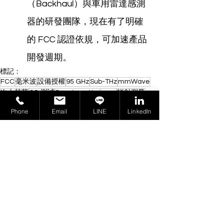
（Backhaul）與車用雷達感測
器的研發團隊，現在有了明確
的 FCC 認證依規，可加速產品
開發週期。
標記：
FCC
毫米波
設備授權
95 GHz
Sub-THz
mmWave
次太赫茲
6G 測試
Spectrum Horizons
輻射測量
KDB 800303
頻譜地平線
Phone
Email
LINE
LinkedIn
FCC
U.S.
查看全部
相關文章