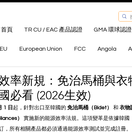
首頁
TR CU / EAC 產品認證
GMA 環球認證
EU
European Union
FCC
Angola
A
Bahrain
Belarus
Bermuda
Bhutan
效率新規：免治馬桶與衣
必看 (2026生效)
Canada
Chile
China
Colombia
E
月 1 日
起，針對出口至韓國的 
免治馬桶（Bidet）
 和 
衣物
pliances）
 實施新的能源效率法規。這項變革是依據韓國
au
Hong Kong
India
Indonesia
Isra
訂，所有相關產品都必須通過能源效率測試並完成註冊。