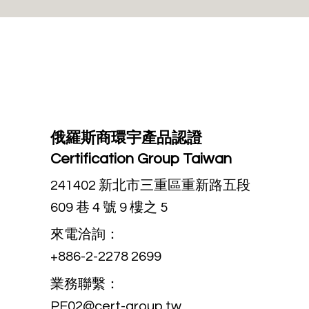
什麼是 SAR 特定吸收率測
試？與其測試目的、過程、成
本及挑戰
俄羅斯商環宇產品認證
Certification Group Taiwan
241402 新北市三重區重新路五段
609 巷 4 號 9 樓之 5
來電洽詢：
+886-2-2278 2699
業務聯繫：
PF02@cert-group.tw