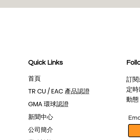
即將上路的韓國 MEPS 能效新
Kor
標準：研發工程師必知的產品
法的
(Prog
設計與認證關鍵變更！
SAR 
Quick Links
Foll
首頁
訂閱
定時
TR CU / EAC 產品認證
動態 
GMA 環球認證
新聞中心
Ema
公司簡介