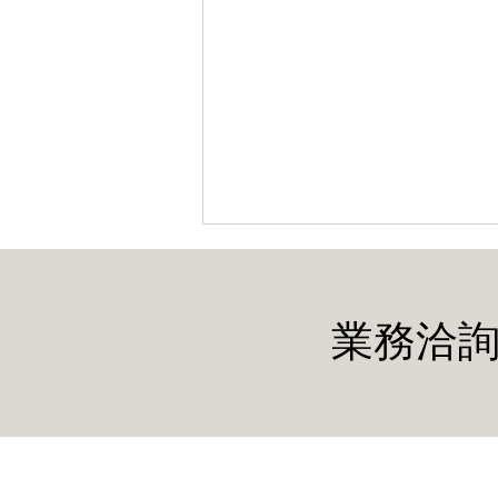
業務洽詢
薩爾瓦多 SIGET 分配 SHF 頻
段 (T-0290-2025) 用於點對點微
波中繼與 5G 回程