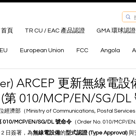
首頁
TR CU / EAC 產品認證
GMA 環球認證
EU
European Union
FCC
Angola
A
Bahrain
Belarus
Bermuda
Bhutan
ger) ARCEP 更新無線電
第 010/MCP/EN/SG/DL
Canada
Chile
China
Colombia
E
nistry of Communications, Postal Services an
 010/MCP/EN/SG/DL 號命令
（Order No. 010/MCP/
au
Hong Kong
India
Indonesia
Isra
月 12 日簽署，為
無線電設備
的
型式認證 (Type Approval)
 