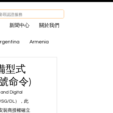
新聞中心
關於我們
rgentina
Armenia
Brazil
Bolivia
設備型式
 號命令)
CHA
Egypt
d Digital 
EN/SG/DL），此
el
Iraq
與安裝商授權確立