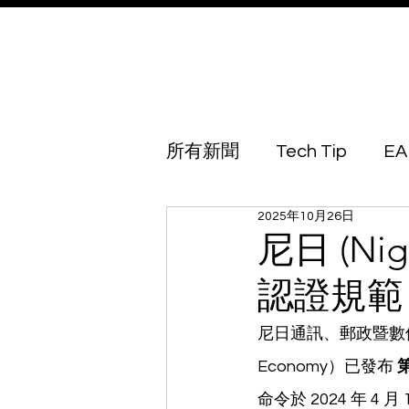
所有新聞
Tech Tip
EA
2025年10月26日
Australia
Azerbaijan
尼日 (Ni
認證規範 (
Botswana
Brunei
尼日通訊、郵政暨數位經濟部（Mi
Economy）已發布 
第
Georgia
Guinea Biss
命令於 2024 年 4 