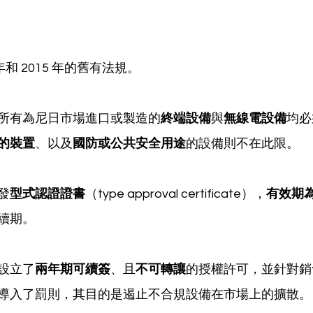
年和 2015 年的舊有法規。
所有為尼日市場進口或製造的
終端設備
與
無線電設備
均必
的裝置
、以及
國防或公共安全用途
的設備則不在此限。
發
型式認證證書
（type approval certificate），
有效期
續期。
設立了
兩年期可續簽
、且
不可轉讓
的授權許可，並針對銷
導入了罰則，其目的是遏止不合規設備在市場上的擴散。