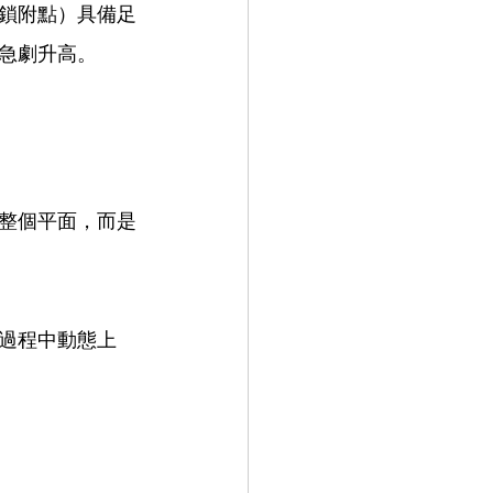
鎖附點）具備足
急劇升高。
整個平面，而是
過程中動態上