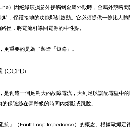
Line）因絕緣破損意外接觸到金屬外殼時，金屬外殼瞬
此時，保護接地的功能即刻啟動。它必須提供一條比人體阻抗
多的路徑，將電流引導回電源的中性點。
，更重要的是為了製造「短路」。
(OCPD)
，是創造一個足夠大的故障電流，大到足以讓配電盤中的
設備內的保險絲在毫秒級的時間內熔斷或跳脫。
」（Fault Loop Impedance）的概念。根據歐姆