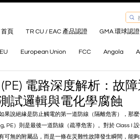
首頁
TR CU / EAC 產品認證
GMA 環球認證
EU
European Union
FCC
Angola
A
Bahrain
Belarus
Bermuda
Bhutan
(PE) 電路深度解析：故
A 測試邏輯與電化學腐蝕
Canada
Chile
China
Colombia
E
如果說絕緣是防止觸電的第一道防線（隔離危害），那麼
arthing, PE）則是最後一道防線（疏導危害）。對於 Class 
au
Hong Kong
India
Indonesia
Isra
有可無的附屬品，而是一條在災難性故障發生瞬間，能夠