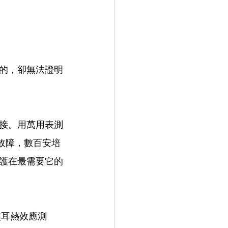
的，卻無法證明
接。用萬用表測
路故障，數百安培
護在最需要它的
焦耳熱效應測