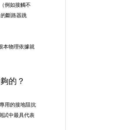
（例如接觸不
 的斷路器跳
其根本物理依據就
不夠的？
專用的接地阻抗
規測試中最具代表