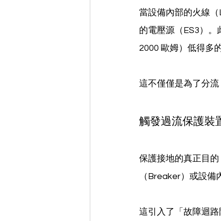
當設備內部的火線（
的電壓源（ES3）。
2000 歐姆）低得
這不僅僅是為了分流
觸發過流保護裝置 
保護接地的真正目的
（Breaker）或
這引入了「故障迴路阻抗