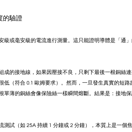
度的驗證
安級或毫安級的電流進行測量。這只能證明導體是「通」
組成的接地線，如果因壓接不良，只剩下最後一根銅絲連
很低（符合 0.1 歐姆要求）。然而，一旦發生真實的短
根單薄的銅絲會像保險絲一樣瞬間熔斷。結果是：接地保
測試（如 25A 持續 1 分鐘或 2 分鐘），本質上是一個