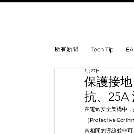
所有新聞
Tech Tip
EA
1月27日
Australia
Azerbaijan
保護接地 
抗、25
Botswana
Brunei
在電氣安全架構中，
（Protective E
Georgia
Guinea Biss
黃相間的導線並非可