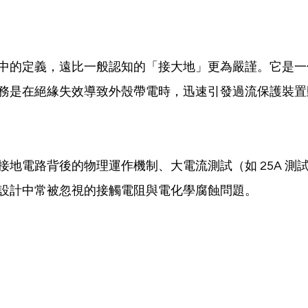
中的定義，遠比一般認知的「接大地」更為嚴謹。它是一
務是在絕緣失效導致外殼帶電時，迅速引發過流保護裝置
接地電路背後的物理運作機制、大電流測試（如 25A 測
設計中常被忽視的接觸電阻與電化學腐蝕問題。