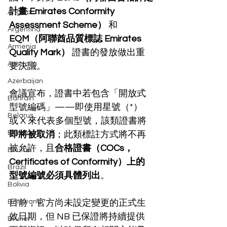
計畫 Emirates Conformity 
Angola
Assessment Scheme）
 和 
Argentina
EQM（阿聯酋品質標誌 Emirates 
Armenia
Quality Mark）
 證書的發放做出重
Australia
要決議。
Azerbaijan
會議宣布，證書中若包含「開放式
Bahrain
型號編碼」——即使用星號（*）
Belarus
或 X 來代表多個型號，該類證書將 
Bermuda
即將被取消
；此類標註方式將不再
被允許，且
合格證書（COCs，
Bhutan
Certificates of Conformity）上的
Brazil
型號編號必須具體列出
。
Bolivia
Botswana
目前，官方尚未設定變更的正式生
效日期，但 NB 已保證將持續提供
Brunei