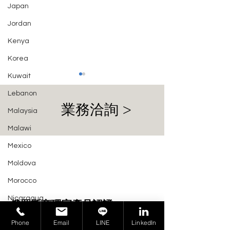
Japan
Jordan
Kenya
Korea
Kuwait
Lebanon
業務洽詢 >
Malaysia
Malawi
Mexico
阿聯酋 (UAE) 推動家用吸
阿聯酋 (UAE) M
Moldova
塵器能源效率標籤新規
第 137 號決議
符合標誌與性能
Morocco
Nicaragua
俄羅斯商環宇產品認證
Nepal
Certification Group Taiwan
Phone
Email
LINE
LinkedIn