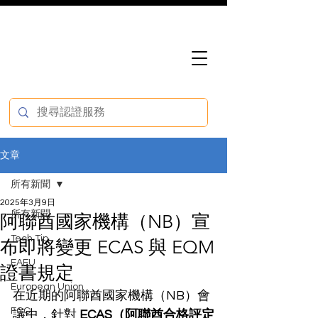
文章
所有新聞
2025年3月9日
所有新聞
阿聯酋國家機構（NB）宣
Tech Tip
布即將變更 ECAS 與 EQM
EAEU
證書規定
European Union
在近期的阿聯酋國家機構（NB）會
FCC
議中，針對 
ECAS（阿聯酋合格評定