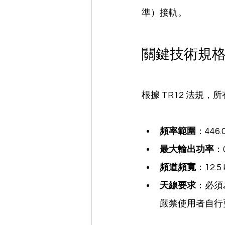
準）接軌。
關鍵技術規格 (Key
根據 TR12 法規
頻率範圍
：446.0
最大輸出功率
：0
頻道頻寬
：12.
天線要求
：必須
嚴禁使用者自行