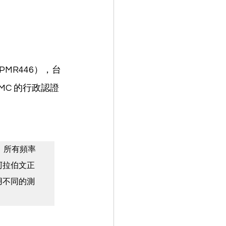
MR446），台
C 的行政認證
阿拉伯文正
用不同的測