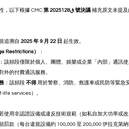
，以下根據 CMC 
第 2025ق128 號決議
 補充原文未提
規追溯自 
2025 年 9 月 22 日
 起生效。
Restrictions）
：
：該頻段僅限於個人、團體、娛樂或企業「內部」通訊使
對外的付費通訊服務。
務
：該頻段 
不得
 用於警察、消防、救護車或民防等緊急
-life services）。
若使用非認證設備或違反技術規範（如私自加大功率或改
款（每台違規設備約 100,000 至 200,000 伊拉克第