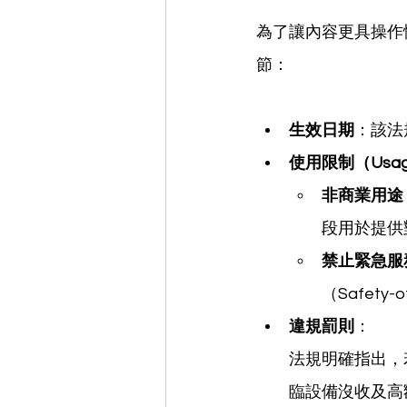
為了讓內容更具操作性
節：
生效日期
：該法
使用限制（Usage 
非商業用途
段用於提供
禁止緊急服
（Safety-of
違規罰則
：
法規明確指出，
臨設備沒收及高額罰