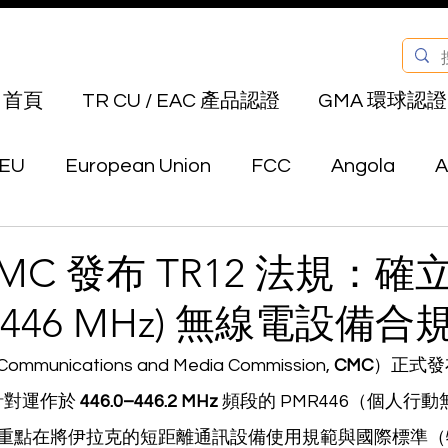
首頁
TR CU / EAC 產品認證
GMA 環球認證
EU
European Union
FCC
Angola
A
Bahrain
Belarus
Bermuda
Bhutan
MC 發布 TR12 法規：確
 (446 MHz) 無線電設備
Canada
Chile
China
Colombia
E
ications and Media Commission, 
CMC
）正式發
對運作於 
446.0–446.2 MHz
 頻段的 PMR446（個人行
au
Hong Kong
India
Indonesia
Isra
重點在將伊拉克的短距離通訊設備使用規範與國際標準（