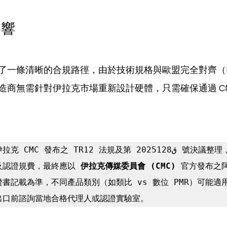
影響
了一條清晰的合規路徑，由於技術規格與歐盟完全對齊（P
造商無需針對伊拉克市場重新設計硬體，只需確保通過 CM
C 發布之 TR12 法規及第 2025ق128 號決議整理，所有頻率
及認證規費，最終應以 
伊拉克傳媒委員會 (CMC)
 官方發布之
書記載為準，不同產品類別（如類比 vs 數位 PMR）可能適
出口前諮詢當地合格代理人或認證實驗室。