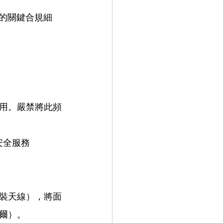
及的關鍵合規細
用。嚴禁將此頻
安全服務
裝天線），將面
納爾）。