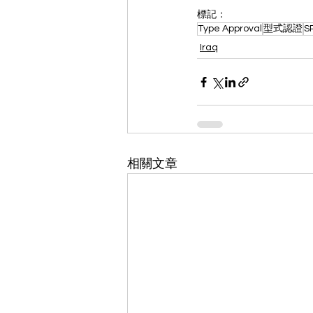
標記：
Type Approval
型式認證
S
Iraq
相關文章