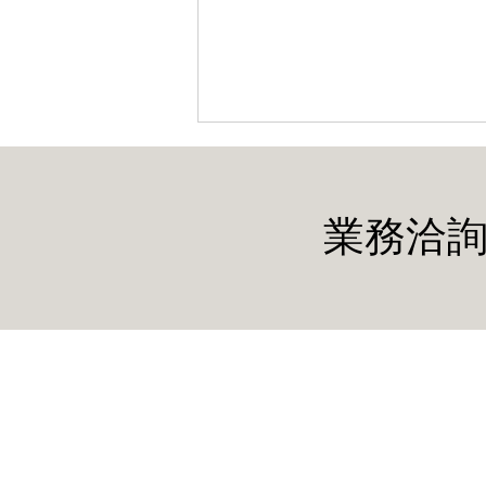
業務洽詢
智利 SUBTEL 2026 重大變革：
SRD 設備全面轉向 QR Code
數位合規與自動化解決方案