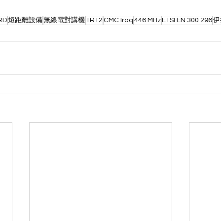
RD
短距離設備
無線電對講機
TR12
CMC Iraq
446 MHz
ETSI EN 300 296
伊