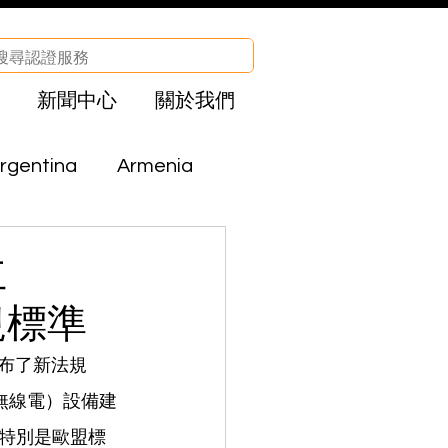
新聞中心
關於我們
rgentina
Armenia
Brazil
Bolivia
立
合規標準
CHA
Egypt
布了新法規 
動無線電）設備建
el
Iraq
特別是歐盟標