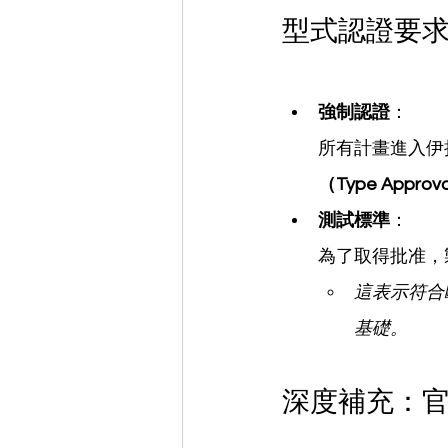
型式認證要求 (T
強制認證
：
所有計畫進入伊拉
（Type Approv
測試標準
：
為了取得批准，
這表示符合歐
基礎。
深度補充：