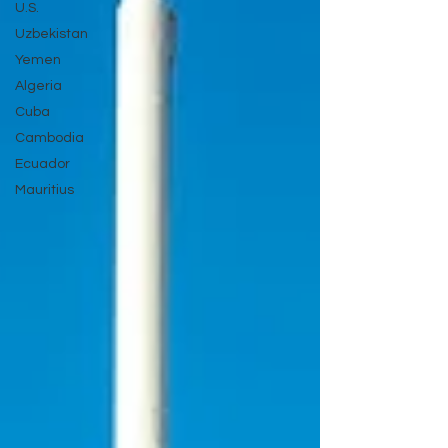
U.S.
Uzbekistan
Yemen
Algeria
Cuba
Cambodia
Ecuador
Mauritius