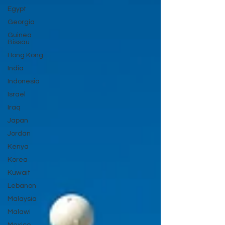
Egypt
Georgia
Guinea
Bissau
Hong Kong
India
Indonesia
Israel
Iraq
Japan
Jordan
Kenya
Korea
Kuwait
Lebanon
Malaysia
Malawi