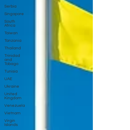
Serbia
Singapore
South
Africa
Taiwan
Tanzania
Thailand
Trinidad
and
Tobago
Tunisia
UAE
Ukraine
United
Kingdom
Venezuela
Vietnam
Virgin
Islands