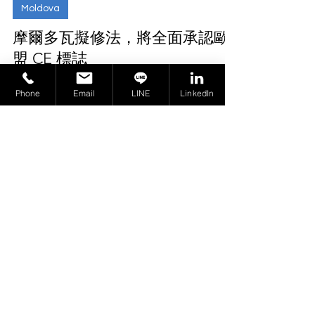
2025年8月23日
Moldova
摩爾多瓦擬修法，將全面承認歐
Phone
Email
LINE
LinkedIn
盟 CE 標誌
摩爾多瓦政府已批准 235/2011 號法律的修正案草
案，提議全面承認在歐盟合法銷售的 CE 標誌產品的
符合性評估結果。本文解析草案細節與對進口商的
影響。