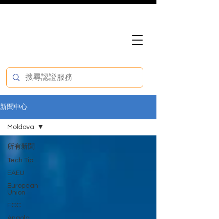
新聞中心
Moldova
所有新聞
Tech Tip
EAEU
European
Union
FCC
Angola