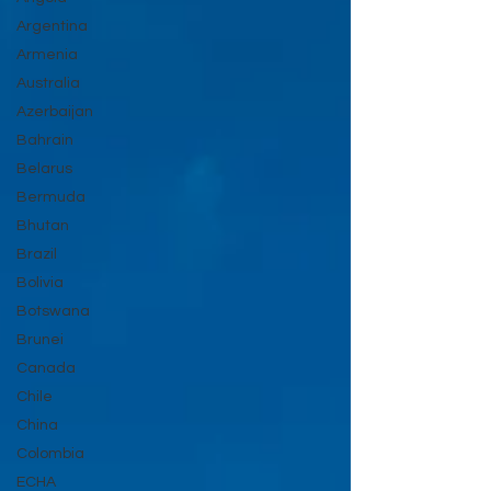
Argentina
Armenia
Australia
Azerbaijan
Bahrain
Belarus
Bermuda
Bhutan
Brazil
Bolivia
Botswana
Brunei
Canada
Chile
China
Colombia
ECHA